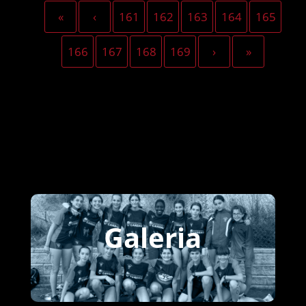
«
‹
161
162
163
164
165
166
167
168
169
›
»
Galeria