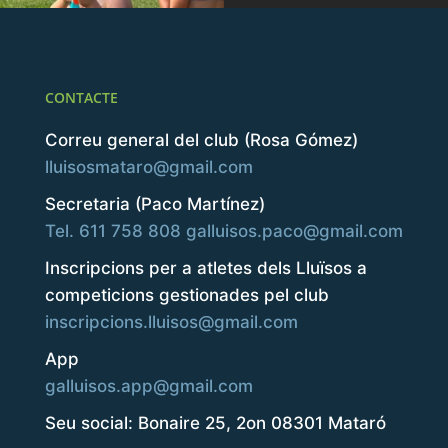
CONTACTE
Correu general del club (Rosa Gómez)
lluisosmataro@gmail.com
Secretaria (Paco Martínez)
Load More
Follow on Instagram
Tel. 611 758 808
galluisos.paco@gmail.com
Inscripcions per a atletes dels Lluïsos a
competicions gestionades pel club
inscripcions.lluisos@gmail.com
App
galluisos.app@gmail.com
Seu social: Bonaire 25, 2on 08301 Mataró