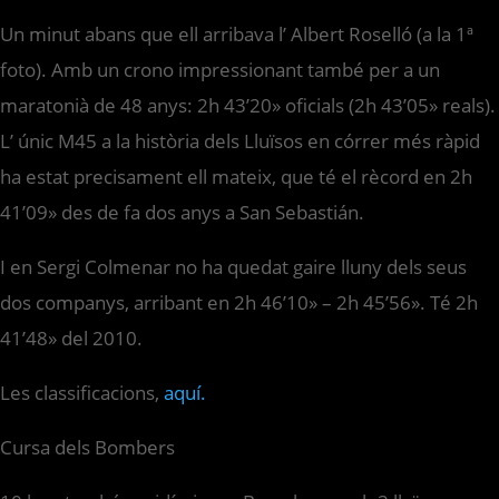
Un minut abans que ell arribava l’ Albert Roselló (a la 1ª
foto). Amb un crono impressionant també per a un
maratonià de 48 anys: 2h 43’20» oficials (2h 43’05» reals).
L’ únic M45 a la història dels Lluïsos en córrer més ràpid
ha estat precisament ell mateix, que té el rècord en 2h
41’09» des de fa dos anys a San Sebastián.
I en Sergi Colmenar no ha quedat gaire lluny dels seus
dos companys, arribant en 2h 46’10» – 2h 45’56». Té 2h
41’48» del 2010.
Les classificacions,
aquí.
Cursa dels Bombers