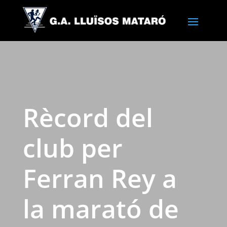
Rècord del
club per
Ferran Rey a
la marató de