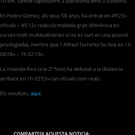
10 km. també rapidíssims a Barcelona amb 3 lluïsencs.
En Pedro Gómez, als seus 58 anys, ha entrat en 49’23»
oficials – 45’12» reals (la maleïda gran diferència en
curses molt multitudinàries si no es surt en una posició
privilegiada), mentre que l’ Alfred Torrents ho feia en 1h
08’28» – 1h 02’19».
La Yolanda Rico (a la 2ª foto) ha debutat a la distància
arribant en 1h 02’53» tan oficials com reals.
Els resultats,
aquí.
COMPARTEIX AQUESTA NOTICIA: