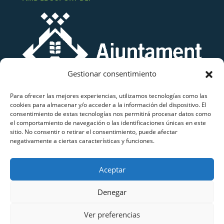
Gestionar consentimiento
Para ofrecer las mejores experiencias, utilizamos tecnologías como las
cookies para almacenar y/o acceder a la información del dispositivo. El
consentimiento de estas tecnologías nos permitirá procesar datos como
el comportamiento de navegación o las identificaciones únicas en este
sitio. No consentir o retirar el consentimiento, puede afectar
negativamente a ciertas características y funciones.
Grup Atletisme Lluïsos Mataró
Aceptar
Copyright © 2026 Grup Atletisme Lluïsos Mataró.
Tots els drets reservats.
Denegar
Ver preferencias
Avis Legal
|
Política de Privacitat
|
Política de