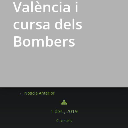
València i
cursa dels
Bombers
←
Notícia Anterior

1 des., 2019
Curses