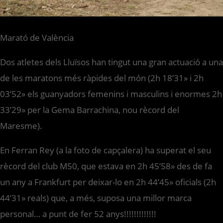
Marató de València
Dos atletes dels Lluïsos han tingut una gran actuació a una
de les maratons més ràpides del món (2h 18’31» i 2h
03’52» els guanyadors femenins i masculins i enormes 2h
33’29» per la Gema Barrachina, nou rècord del
Maresme).
En Ferran Rey (a la foto de capçalera) ha superat el seu
rècord del club M50, que estava en 2h 45’58» des de fa
un any a Frankfurt per deixar-lo en 2h 44’45» oficials (2h
44’31» reals) que, a més, suposa una millor marca
personal… a punt de fer 52 anys!!!!!!!!!!!!!