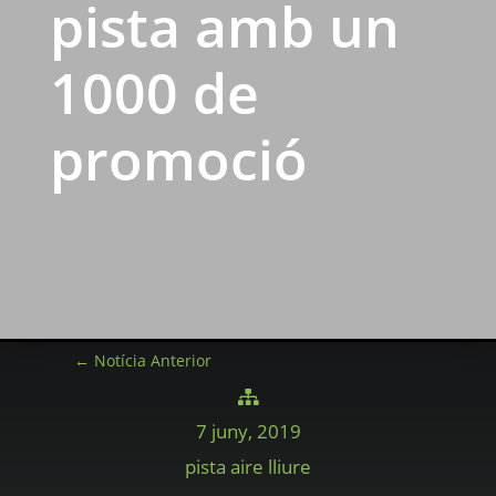
pista amb un
1000 de
promoció
←
Notícia Anterior

7 juny, 2019
pista aire lliure