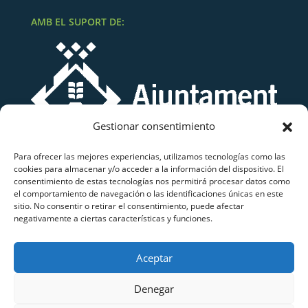
AMB EL SUPORT DE:
Gestionar consentimiento
Para ofrecer las mejores experiencias, utilizamos tecnologías como las
cookies para almacenar y/o acceder a la información del dispositivo. El
consentimiento de estas tecnologías nos permitirá procesar datos como
el comportamiento de navegación o las identificaciones únicas en este
sitio. No consentir o retirar el consentimiento, puede afectar
negativamente a ciertas características y funciones.
Grup Atletisme Lluïsos Mataró
Aceptar
Copyright © 2026 Grup Atletisme Lluïsos Mataró.
Tots els drets reservats.
Denegar