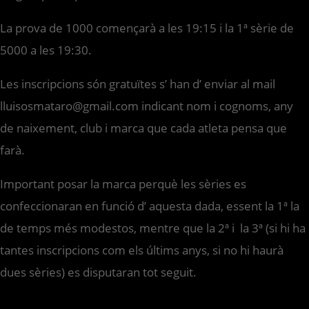
La prova de 1000 començarà a les 19:15 i la 1ª sèrie de
5000 a les 19:30.
Les inscripcions són gratuïtes s’ han d’ enviar al mail
lluisosmataro@gmail.com indicant nom i cognoms, any
de naixement, club i marca que cada atleta pensa que
farà.
Important posar la marca perquè les sèries es
confeccionaran en funció d’ aquesta dada, essent la 1ª la
de temps més modestos, mentre que la 2ª i la 3ª (si hi ha
tantes inscripcions com els últims anys, si no hi haurà
dues sèries) es disputaran tot seguit.