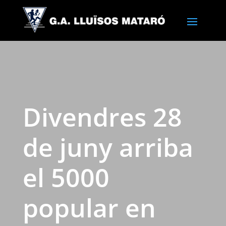
Divendres 28
de juny arriba
el 5000
popular en