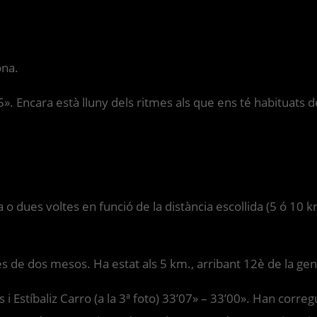
ona.
 Encara està lluny dels ritmes als que ens té habituats des
a o dues voltes en funció de la distància escollida (5 ó 10 
és de dos mesos. Ha estat als 5 km., arribant 12è de la gen
 i Estíbaliz Carro (a la 3ª foto) 33’07» – 33’00». Han corre