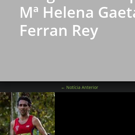
Mª Helena Gaeta
Ferran Rey
←
Notícia Anterior