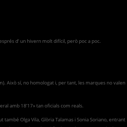
prés d’ un hivern molt difícil, però poc a poc.
km). Això sí, no homologat i, per tant, les marques no valen
eral amb 18’17» tan oficials com reals.
gut també Olga Vila, Glòria Talamas i Sonia Soriano, entrant