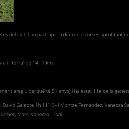
es del club han participat a diferents curses aprofitant qu
alt i terra) de 14 i 7 km.
(mèrit afegit, perquè té 51 anys) i ha estat 11è de la gene
i David Galeote 1h 11’19» i Montse Fernández, Vanessa Sal
 Esther, Marc, Vanessa i Toni.