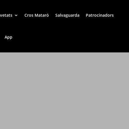
vetats
Cros Mataró
Salvaguarda
Patrocinadors
App