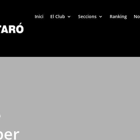
Inici
El Club
Seccions
Ranking
No
e
per