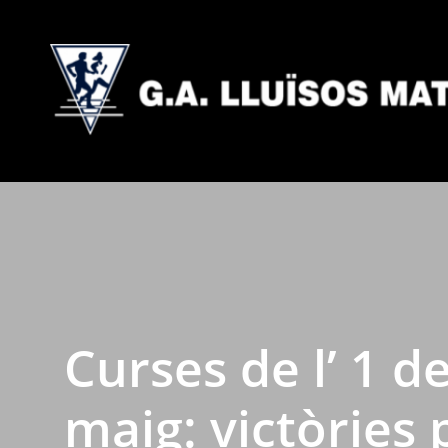
Curses de l’ 1 d
maig: victòries 