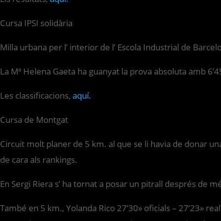
Cursa IPSI solidària
Milla urbana per l’ interior de l’ Escola Industrial de Barcel
La Mª Helena Gaeta ha guanyat la prova absoluta amb 6’45».
Les classificacions,
aquí.
Cursa de Montgat
Circuit molt planer de 5 km. al que se li havia de donar un
de cara als rankings.
En Sergi Riera s’ ha tornat a posar un pitrall després de m
També en 5 km., Yolanda Rico 27’30» oficials – 27’23» reals