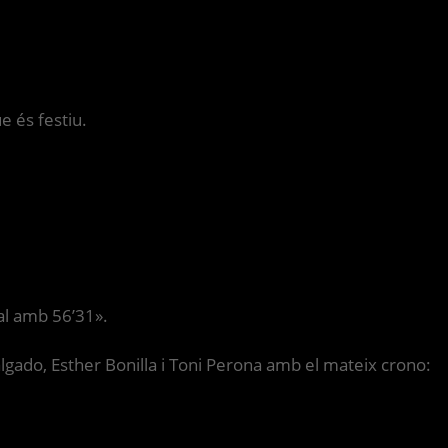
e és festiu.
ral amb 56’31».
gado, Esther Bonilla i Toni Perona amb el mateix crono: