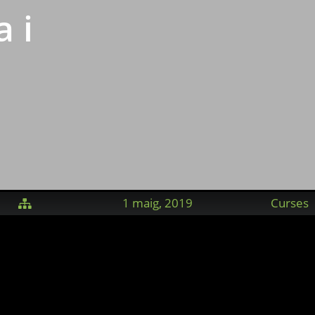
 i
1 maig, 2019
Curses
