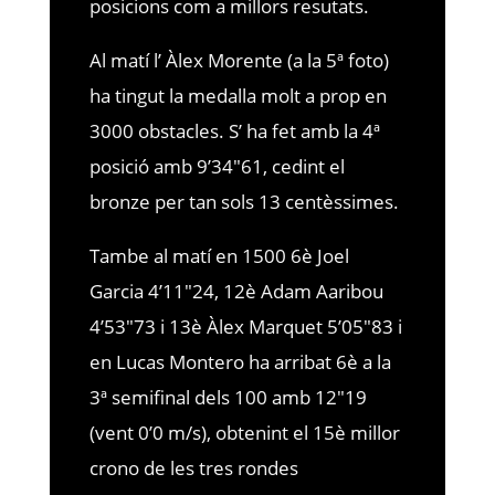
posicions com a millors resutats.
Al matí l’ Àlex Morente (a la 5ª foto)
ha tingut la medalla molt a prop en
3000 obstacles. S’ ha fet amb la 4ª
posició amb 9’34″61, cedint el
bronze per tan sols 13 centèssimes.
Tambe al matí en 1500 6è Joel
Garcia 4’11″24, 12è Adam Aaribou
4’53″73 i 13è Àlex Marquet 5’05″83 i
en Lucas Montero ha arribat 6è a la
3ª semifinal dels 100 amb 12″19
(vent 0’0 m/s), obtenint el 15è millor
crono de les tres rondes