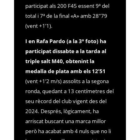
participat als 200 F45 essent 9ª del
total i 7ª de la final «A» amb 28″79
(vent +1’1).
I en Rafa Pardo (a la 3ª foto) ha
participat dissabte a la tarda al
triple salt M40, obtenint la
medalla de plata amb els 12’51
(vent +1’2 m/s) assolits a la segona
ronda, quedant a 13 centímetres del
seu rècord del club vigent des del
2024. Després, lògicament, ha
arriscat buscant una marca millor
però ha acabat amb 4 nuls que no li