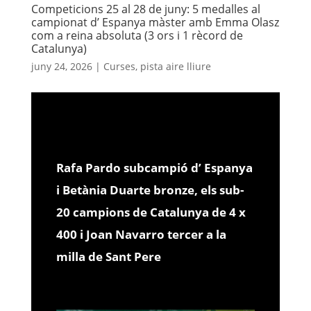
Competicions 25 al 28 de juny: 5 medalles al
campionat d’ Espanya màster amb Emma Olasz
com a reina absoluta (3 ors i 1 rècord de
Catalunya)
juny 24, 2026
|
Curses
,
pista aire lliure
Rafa Pardo subcampió d’ Espanya
i Betània Duarte bronze, els sub-
20 campions de Catalunya de 4 x
400 i Joan Navarro tercer a la
milla de Sant Pere