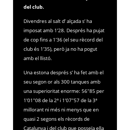
del club.
Divendres al salt d’ alçada s’ ha
imposat amb 1’28. Després ha pujat
de cop fins a 1’36 (el seu rècord del
club és 1’35), però ja no ha pogut
amb el llistó.
Una estona després s’ ha fet amb el
seu segon or als 300 tanques amb
una superioritat enorme: 56″85 per
1’01″08 de la 2ª i 1’07″57 de la 3ª
millorant ni més ni menys que en
quasi 2 segons els rècords de
Catalunya i del club que posseïa ella