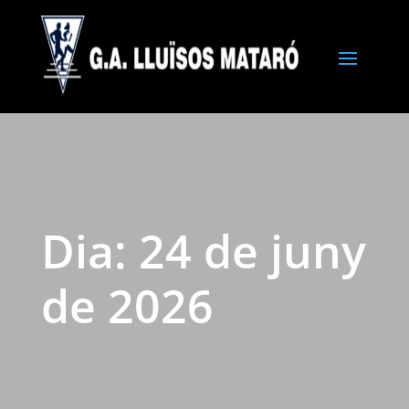
Dia:
24 de juny
de 2026