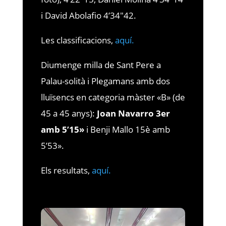
i David Abolafio 4’34″42.
Les classificacions,
aquí.
Diumenge milla de Sant Pere a
Palau-solità i Plegamans amb dos
lluïsencs en categoria màster «B» (de
45 a 45 anys):
Joan Navarro 3er
amb 5’15»
i Benji Mallo 15è amb
5’53».
Els resultats,
aquí.