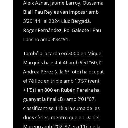
Aleix Aznar, Jaume Larroy, Oussama
Blal i Pau Rey es van imposar amb
3’29″44 i al 2024 Lluc Bergadà,
Roger Fernández, Pol Galeote i Pau
Lancho amb 3’34″91.
També a la tarda en 3000 en Miquel
Marquès ha estat 4t amb 9’51″60, l’
Andrea Pérez (a la 6ª foto) ha ocupat
el 7è lloc en triple amb 10’57 (vent
+1’5) i en 800 en Rubén Pereira ha
guanyat la final «B» amb 2’01″07,
classificant-se 11è a la suma de les
dues sèries, mentre que en Daniel
Moreno amb 2’02″87 era 11è de la