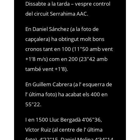
Dissabte a la tarda – vespre control
del circuit Serrahima AAC.
En Daniel Sánchez (a la foto de
capçalera) ha obtingut molt bons
cronos tant en 100 (11″50 amb vent
+1’8 m/s) com en 200 (23″42 amb
també vent +1’8).
En Guillem Cabrera (a l’ esquerra de
l’ última foto) ha acabat els 400 en
55″22.
I en 1500 Lluc Bergadà 4’06″36,
Víctor Ruiz (al centre de l’ última
foto), 4’22″15, Daniel Molina 4’34″14