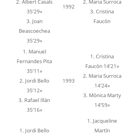
2. Albert Casals
2. Maria Surroca
1992
35’29»
3. Cristina
3. Joan
Faucón
Beascoechea
35’29»
1. Manuel
1. Cristina
Fernandes Pita
Faucón 14’21»
35’11»
2. Maria Surroca
2. Jordi Bello
1993
14’24»
35’12»
3. Mònica Marty
3. Rafael Illán
14’59»
35’16»
1. Jacqueline
1. Jordi Bello
Martín