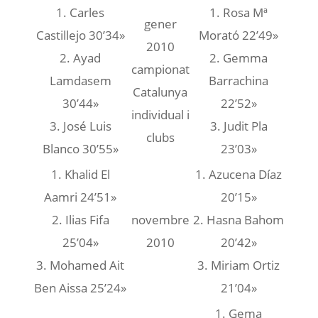
1. Carles
1. Rosa Mª
gener
Castillejo 30’34»
Morató 22’49»
2010
2. Ayad
2. Gemma
campionat
Lamdasem
Barrachina
Catalunya
30’44»
22’52»
individual i
3. José Luis
3. Judit Pla
clubs
Blanco 30’55»
23’03»
1. Khalid El
1. Azucena Díaz
Aamri 24’51»
20’15»
2. Ilias Fifa
novembre
2. Hasna Bahom
25’04»
2010
20’42»
3. Mohamed Ait
3. Miriam Ortiz
Ben Aissa 25’24»
21’04»
1. Gema