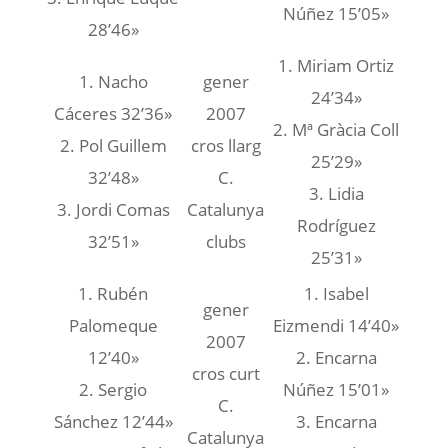
Núñez 15’05»
28’46»
1. Miriam Ortiz
1. Nacho
gener
24’34»
Cáceres 32’36»
2007
2. Mª Gràcia Coll
2. Pol Guillem
cros llarg
25’29»
32’48»
C.
3. Lidia
3. Jordi Comas
Catalunya
Rodríguez
32’51»
clubs
25’31»
1. Rubén
1. Isabel
gener
Palomeque
Eizmendi 14’40»
2007
12’40»
2. Encarna
cros curt
2. Sergio
Núñez 15’01»
C.
Sánchez 12’44»
3. Encarna
Catalunya