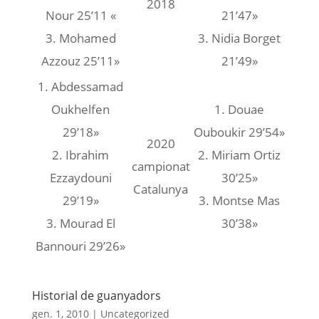
2018
Nour 25’11 «
21’47»
3. Mohamed
3. Nidia Borget
Azzouz 25’11»
21’49»
1. Abdessamad
Oukhelfen
1. Douae
29’18»
Ouboukir 29’54»
2020
2. Ibrahim
2. Miriam Ortiz
campionat
Ezzaydouni
30’25»
Catalunya
29’19»
3. Montse Mas
3. Mourad El
30’38»
Bannouri 29’26»
Historial de guanyadors
gen. 1, 2010
|
Uncategorized