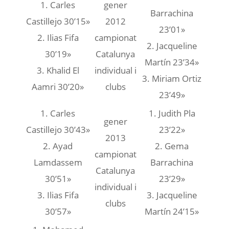
1. Carles
gener
Barrachina
Castillejo 30’15»
2012
23’01»
2. Ilias Fifa
campionat
2. Jacqueline
30’19»
Catalunya
Martín 23’34»
3. Khalid El
individual i
3. Miriam Ortiz
Aamri 30’20»
clubs
23’49»
1. Carles
1. Judith Pla
gener
Castillejo 30’43»
23’22»
2013
2. Ayad
2. Gema
campionat
Lamdassem
Barrachina
Catalunya
30’51»
23’29»
individual i
3. Ilias Fifa
3. Jacqueline
clubs
30’57»
Martín 24’15»