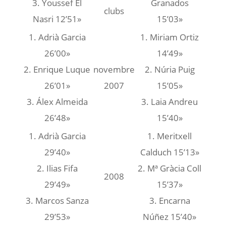
3. Youssef El
Granados
clubs
Nasri 12’51»
15’03»
1. Adrià Garcia
1. Miriam Ortiz
26’00»
14’49»
2. Enrique Luque
novembre
2. Núria Puig
26’01»
2007
15’05»
3. Álex Almeida
3. Laia Andreu
26’48»
15’40»
1. Adrià Garcia
1. Meritxell
29’40»
Calduch 15’13»
2. Ilias Fifa
2. Mª Gràcia Coll
2008
29’49»
15’37»
3. Marcos Sanza
3. Encarna
29’53»
Núñez 15’40»