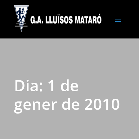
Dia:
1 de
gener de 2010