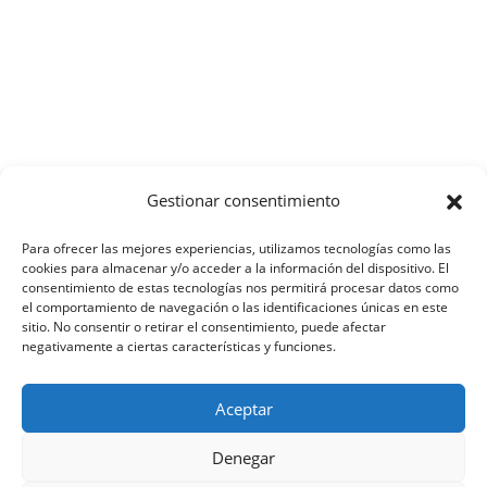
Gestionar consentimiento
Grup Atletisme Lluïsos
Para ofrecer las mejores experiencias, utilizamos tecnologías como las
Mataró
cookies para almacenar y/o acceder a la información del dispositivo. El
consentimiento de estas tecnologías nos permitirá procesar datos como
el comportamiento de navegación o las identificaciones únicas en este
sitio. No consentir o retirar el consentimiento, puede afectar
negativamente a ciertas características y funciones.
Copyright © 2026 Grup Atletisme Lluïsos
Mataró. Tots els drets reservats.
Aceptar
Avis Legal
|
Política de Privacitat
|
Política de
Denegar