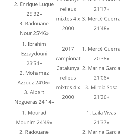
2. Enrique Luque
relleus
21’17»
25’32»
mixtes 4 x
3. Mercè Guerra
3. Radouane
2000
21’48»
Nour 25’46»
1. Ibrahim
2017
1. Mercè Guerra
Ezzaydouni
campionat
20’38»
23’54»
Catalunya
2. Marina Garcia
2. Mohamez
relleus
21’08»
Azzouz 24’06»
mixtes 4 x
3. Mireia Sosa
3. Albert
2000
21’26»
Nogueras 24’14»
1. Mourad
1. Laila Vivas
Mounim 24’49»
21’37»
2. Radouane
2. Marina Garcia