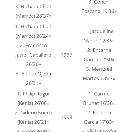
3. Conchi
3. Hicham Chatt
Toscano 19’36»
(Marroc) 28’37»
1. Hicham Chatt
1. Jacqueline
(Marroc) 26’24»
Martín 12’36»
2. Francisco
2. Encarna
Javier Caballero
1997
Garcia 12’50»
26’26»
3. Meritxell
3. Benito Ojeda
Martos 13’27»
26’31»
1. Philip Rugut
1. Carme
(Kènia) 26’06»
Brunet 16’36»
2. Gideon Koech
2. Encarna
1998
(Kènia) 26’21»
Garcia 17’03»
3. Henry Rutto
3. Silvia Escofet