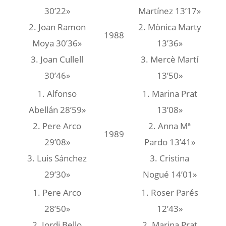
30’22»
Martínez 13’17»
2. Joan Ramon
2. Mònica Marty
1988
Moya 30’36»
13’36»
3. Joan Cullell
3. Mercè Martí
30’46»
13’50»
1. Alfonso
1. Marina Prat
Abellán 28’59»
13’08»
2. Pere Arco
2. Anna Mª
1989
29’08»
Pardo 13’41»
3. Luis Sánchez
3. Cristina
29’30»
Nogué 14’01»
1. Pere Arco
1. Roser Parés
28’50»
12’43»
2. Jordi Bello
2. Marina Prat