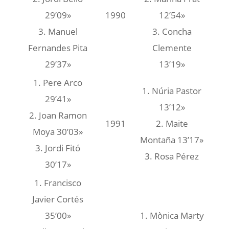
29’09»
1990
12’54»
3. Manuel
3. Concha
Fernandes Pita
Clemente
29’37»
13’19»
1. Pere Arco
1. Núria Pastor
29’41»
13’12»
2. Joan Ramon
1991
2. Maite
Moya 30’03»
Montaña 13’17»
3. Jordi Fitó
3. Rosa Pérez
30’17»
1. Francisco
Javier Cortés
35’00»
1. Mònica Marty