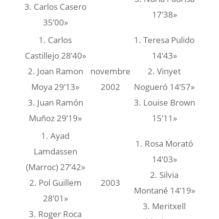
3. Carlos Casero
17’38»
35’00»
1. Carlos
1. Teresa Pulido
Castillejo 28’40»
14’43»
2. Joan Ramon
novembre
2. Vinyet
Moya 29’13»
2002
Nogueró 14’57»
3. Juan Ramón
3. Louise Brown
Muñoz 29’19»
15’11»
1. Ayad
1. Rosa Morató
Lamdassen
14’03»
(Marroc) 27’42»
2. Silvia
2. Pol Guillem
2003
Montané 14’19»
28’01»
3. Meritxell
3. Roger Roca