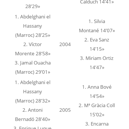
Calduch 14’41»
28’29»
1. Abdelghani el
1. Silvia
Hassany
Montané 14’07»
(Marroc) 28’25»
2. Eva Sanz
2. Víctor
2004
14’15»
Morente 28’58»
3. Miriam Ortiz
3. Jamal Ouacha
14’47»
(Marroc) 29’01»
1. Abdelghani el
1. Anna Bové
Hassany
14’54»
(Marroc) 28’32»
2. Mª Gràcia Coll
2. Antoni
2005
15’02»
Bernadó 28’40»
3. Encarna
3. Enrique Luque