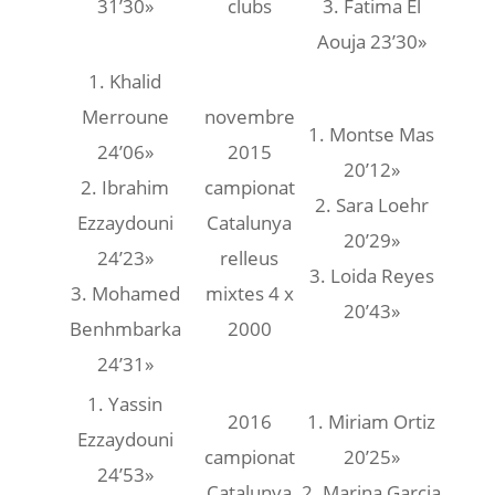
31’30»
clubs
3. Fatima El
Aouja 23’30»
1. Khalid
Merroune
novembre
1. Montse Mas
24’06»
2015
20’12»
2. Ibrahim
campionat
2. Sara Loehr
Ezzaydouni
Catalunya
20’29»
24’23»
relleus
3. Loida Reyes
3. Mohamed
mixtes 4 x
20’43»
Benhmbarka
2000
24’31»
1. Yassin
2016
1. Miriam Ortiz
Ezzaydouni
campionat
20’25»
24’53»
Catalunya
2. Marina Garcia