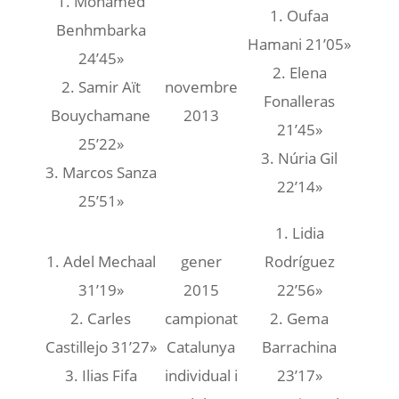
1. Mohamed
1. Oufaa
Benhmbarka
Hamani 21’05»
24’45»
2. Elena
2. Samir Aït
novembre
Fonalleras
Bouychamane
2013
21’45»
25’22»
3. Núria Gil
3. Marcos Sanza
22’14»
25’51»
1. Lidia
1. Adel Mechaal
gener
Rodríguez
31’19»
2015
22’56»
2. Carles
campionat
2. Gema
Castillejo 31’27»
Catalunya
Barrachina
3. Ilias Fifa
individual i
23’17»