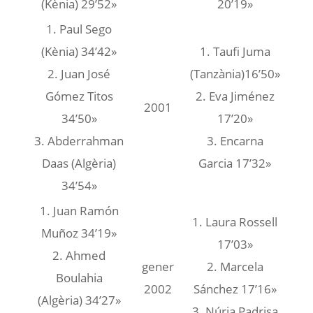
(Kènia) 29’52»
20’19»
1. Paul Sego
(Kènia) 34’42»
1. Taufi Juma
2. Juan José
(Tanzània)16’50»
Gómez Titos
2. Eva Jiménez
2001
34’50»
17’20»
3. Abderrahman
3. Encarna
Daas (Algèria)
Garcia 17’32»
34’54»
1. Juan Ramón
1. Laura Rossell
Muñoz 34’19»
17’03»
2. Ahmed
gener
2. Marcela
Boulahia
2002
Sánchez 17’16»
(Algèria) 34’27»
3. Núria Padrisa