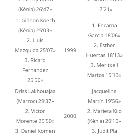
(Kènia) 26’47»
17’21»
1. Gideon Koech
1. Encarna
(Kènia) 25’03»
Garcia 18’06»
2. Lluís
2. Esther
Mezquida 25’07»
1999
Huertas 18’13»
3. Ricard
3. Meritxell
Fernández
Martos 19’13»
25’50»
Driss Lakhouajaa
Jacqueline
(Marroc) 29’37»
Martín 19’56»
2. Víctor
2. Marieta Kiio
2000
Morente 29’50»
(Kènia) 20’10»
3. Daniel Komen
3. Judit Pla