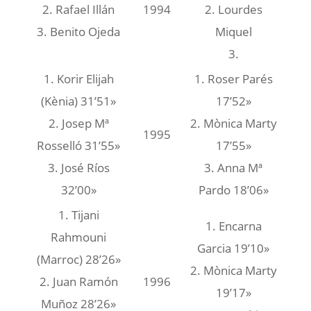
2. Rafael Illán
1994
2. Lourdes
3. Benito Ojeda
Miquel
3.
1. Korir Elijah
1. Roser Parés
(Kènia) 31’51»
17’52»
2. Josep Mª
2. Mònica Marty
1995
Rosselló 31’55»
17’55»
3. José Ríos
3. Anna Mª
32’00»
Pardo 18’06»
1. Tijani
1. Encarna
Rahmouni
Garcia 19’10»
(Marroc) 28’26»
2. Mònica Marty
2. Juan Ramón
1996
19’17»
Muñoz 28’26»