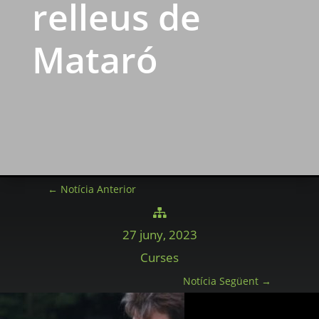
relleus de
Mataró
←
Notícia Anterior

27 juny, 2023
Curses
Notícia Següent
→