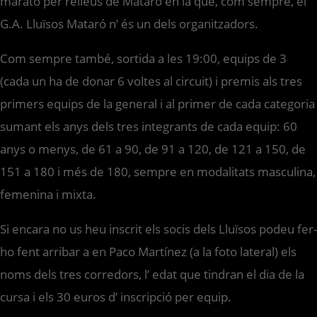
marató per relleus de Mataró en la que, com sempre, el
G.A. Lluïsos Mataró n’ és un dels organitzadors.
Com sempre també, sortida a les 19:00, equips de 3
(cada un ha de donar 6 voltes al circuit) i premis als tres
primers equips de la general i al primer de cada categoria
sumant els anys dels tres integrants de cada equip: 60
anys o menys, de 61 a 90, de 91 a 120, de 121 a 150, de
151 a 180 i més de 180, sempre en modalitats masculina,
femenina i mixta.
Si encara no us heu inscrit els socis dels Lluïsos podeu fer-
ho fent arribar a en Paco Martínez (a la foto lateral) els
noms dels tres corredors, l’ edat que tindran el dia de la
cursa i els 30 euros d’ inscripció per equip.