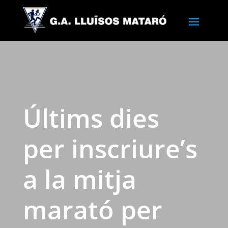
Últims dies
per inscriure’s
a la mitja
marató per