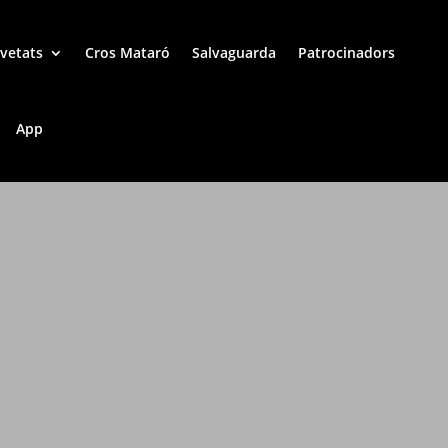
vetats
Cros Mataró
Salvaguarda
Patrocinadors
App