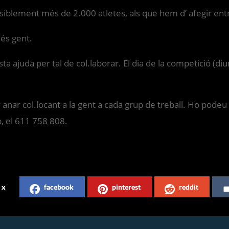
isiblement més de 2.000 atletes, als que hem d’ afegir ent
més gent.
sta ajuda per tal de col.laborar. El dia de la competició
nar col.locant a la gent a cada grup de treball. Ho podeu f
b, el 611 758 808.
x
facebook
pinterest
reddit