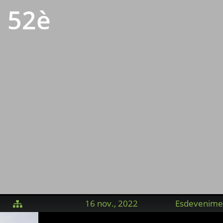
l 52è
16 nov., 2022
Esdevenime
