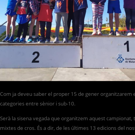
Com ja deveu saber el proper 15 de gener organitzarem el
categories entre sènior i sub-10.
Serà la sisena vegada que organitzem aquest campionat, t
mixtes de cros. És a dir, de les últimes 13 edicions del n