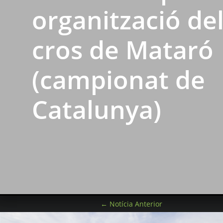
organització de
cros de Mataró
(campionat de
Catalunya)
←
Notícia Anterior