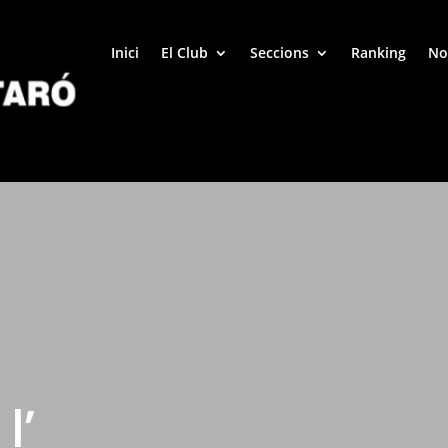
Inici
El Club
Seccions
Ranking
No
l’