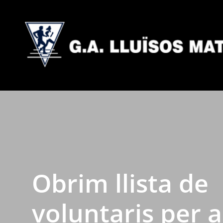
Obrim llista de
voluntaris per a 