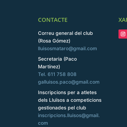
CONTACTE
XA
Correu general del club
(Rosa Gómez)
lluisosmataro@gmail.com
Secretaria (Paco
Martínez)
Tel. 611 758 808
galluisos.paco@gmail.com
Inscripcions per a atletes
dels Lluïsos a competicions
gestionades pel club
inscripcions.lluisos@gmail.
com