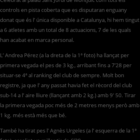
controls en pista coberta que es disputaran enguany
donat que és l’ única disponible a Catalunya, hi hem tingut
a 6 atletes amb un total de 8 actuacions, 7 de les quals
han acabat en marca personal.
L’ Andrea Pérez (a la dreta de la 1ª foto) ha llançat per
primera vegada el pes de 3 kg., arribant fins a 7’28 per
situar-se 4ª al ranking del club de sempre. Molt bon
registre, ja que l’ any passat havia fet el rècord del club
sub-14 a l’ aire lliure (llançant amb 2 kg.) amb 9′ 50. Tirar
la primera vegada poc més de 2 metres menys però amb
1 kg. més està més que bé.
També ha tirat pes l’ Agnès Urgeles (a l’ esquerra de la 1ª