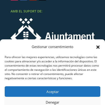
AMB EL SUPORT DE:
Gestionar consentimiento
Para ofrecer las mejores experiencias, utilizamos tecnologías como las
cookies para almacenar y/o acceder a la información del dispositivo. El
consentimiento de estas tecnologías nos permitirá procesar datos como
el comportamiento de navegación o las identificaciones únicas en este
sitio. No consentir o retirar el consentimiento, puede afectar
negativamente a ciertas características y funciones.
Grup Atletisme Lluïsos Mataró
Aceptar
Copyright © 2026 Grup Atletisme Lluïsos Mataró.
Tots els drets reservats.
Denegar