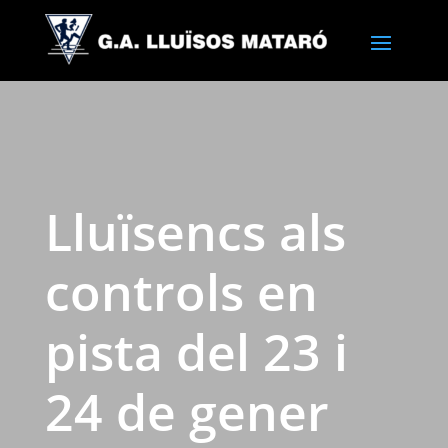
Lluïsencs als
controls en
pista del 23 i
24 de gener