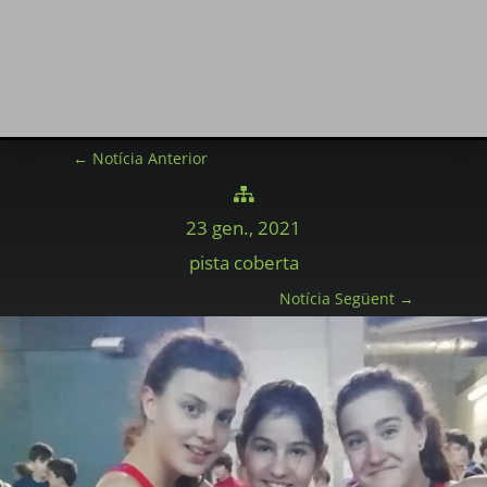
←
Notícia Anterior

23 gen., 2021
pista coberta
Notícia Següent
→