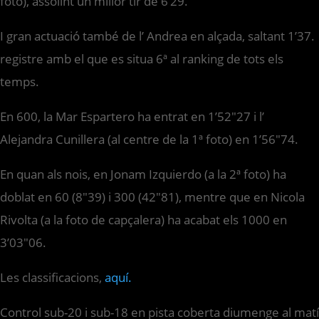
foto), assolint un millor tir de 6’29.
I gran actuació també de l’ Andrea en alçada, saltant 1’37.
registre amb el que es situa 6ª al ranking de tots els
temps.
En 600, la Mar Espartero ha entrat en 1’52″27 i l’
Alejandra Cunillera (al centre de la 1ª foto) en 1’56″74.
En quan als nois, en Jonam Izquierdo (a la 2ª foto) ha
doblat en 60 (8″39) i 300 (42″81), mentre que en Nicola
Rivolta (a la foto de capçalera) ha acabat els 1000 en
3’03″06.
Les classificacions,
aquí.
Control sub-20 i sub-18 en pista coberta diumenge al matí