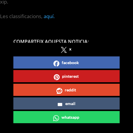
xip.
Les classificacions,
aquí.
COMPARTEIX AQUESTA NOTICIA:
x
facebook
pinterest
reddit
email
whatsapp