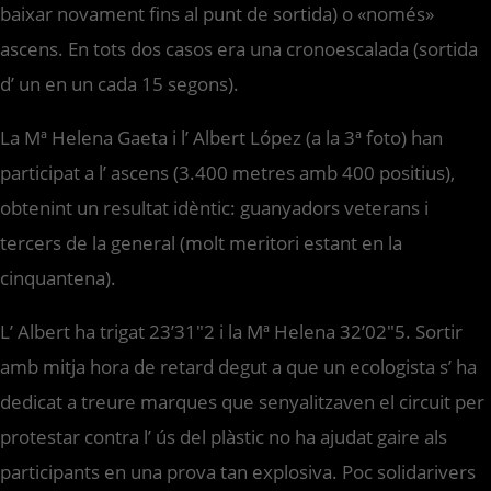
baixar novament fins al punt de sortida) o «només»
ascens. En tots dos casos era una cronoescalada (sortida
d’ un en un cada 15 segons).
La Mª Helena Gaeta i l’ Albert López (a la 3ª foto) han
participat a l’ ascens (3.400 metres amb 400 positius),
obtenint un resultat idèntic: guanyadors veterans i
tercers de la general (molt meritori estant en la
cinquantena).
L’ Albert ha trigat 23’31″2 i la Mª Helena 32’02″5. Sortir
amb mitja hora de retard degut a que un ecologista s’ ha
dedicat a treure marques que senyalitzaven el circuit per
protestar contra l’ ús del plàstic no ha ajudat gaire als
participants en una prova tan explosiva. Poc solidarivers