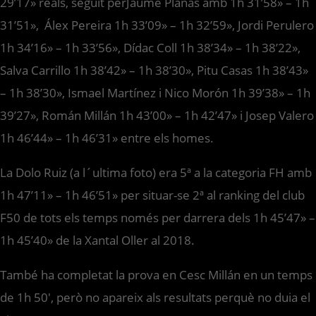
29’17» reals, seguit perJaume Planas amb 1h 31’58» – 1h
31’51», Álex Pereira 1h 33’09» – 1h 32’59», Jordi Perulero
1h 34’16» – 1h 33’56», Dídac Coll 1h 38’34» – 1h 38’22»,
Salva Carrillo 1h 38’42» – 1h 38’30», Pitu Casas 1h 38’43»
– 1h 38’30», Ismael Martínez i Nico Morón 1h 39’38» – 1h
39’27», Román Millán 1h 43’00» – 1h 42’47» i Josep Valero
1h 46’44» – 1h 46’31» entre els homes.
La Dolo Ruiz (a l´ultima foto) era 5ª a la categoria FH amb
1h 47’11» – 1h 46’51» per situar-se 2ª al ranking del club
F50 de tots els temps només per darrera dels 1h 45’47» –
1h 45’40» de la Xantal Oller al 2018.
També ha completat la prova en Cesc Millán en un temps
de 1h 50′, però no apareix als resultats perquè no duia el