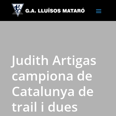
Judith Artigas
campiona de
Catalunya de
trail i dues