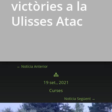
victòries a la
Ulisses Atac
←
Notícia Anterior

19 set., 2021
Curses
Notícia Següent
→