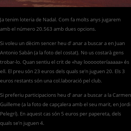
Ja tenim loteria de Nadal. Com fa molts anys jugarem
amb el número 20.563 amb dues opcions.
Si voleu un dècim sencer heu d’ anar a buscar a en Juan
Antonio Sabán (a la foto del costat). No us costarà gens
trobar-lo. Quan sentiu el crit de «hay loooooteríaaaaa» és
ell. El preu són 23 euros dels quals se’n juguen 20. Els 3
euros restants són una col.laboració pel club.
Si preferiu participacions heu d’ anar a buscar a la Carmen
Guilleme (a la foto de capçalera amb el seu marit, en Jordi
Pelegrí). En aquest cas són 5 euros per papereta, dels
quals se’n juguen 4.