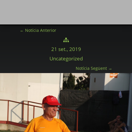
←
Notícia Anterior

21 set., 2019
Uncategorized
Notícia Següent
→