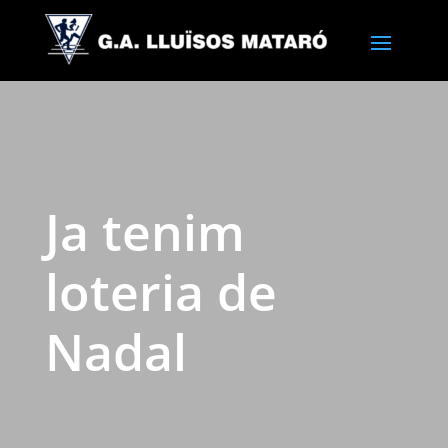
Ja tenim
loteria de
Nadal