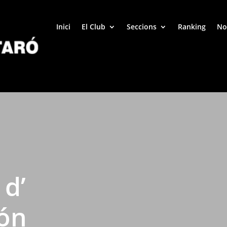
Inici
El Club
Seccions
Ranking
No
 d’
jón