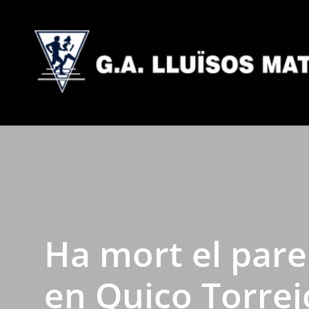
Ha mort el pare
en Quico Torre