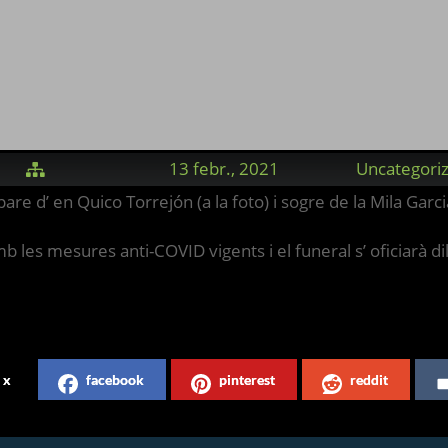
13 febr., 2021
Uncategori

e d’ en Quico Torrejón (a la foto) i sogre de la Mila Garci
mb les mesures anti-COVID vigents i el funeral s’ oficiarà di
x
facebook
pinterest
reddit