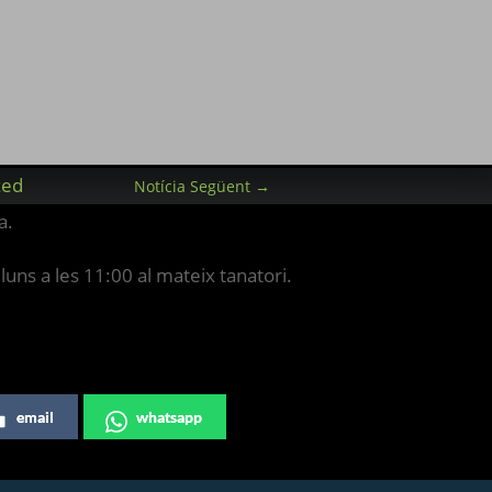
zed
Notícia Següent
→
a.
lluns a les 11:00 al mateix tanatori.
email
whatsapp