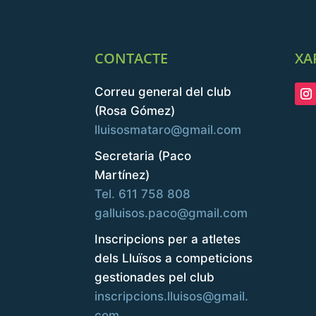
CONTACTE
XA
Correu general del club
(Rosa Gómez)
lluisosmataro@gmail.com
Secretaria (Paco
Martínez)
Tel. 611 758 808
galluisos.paco@gmail.com
Inscripcions per a atletes
dels Lluïsos a competicions
gestionades pel club
inscripcions.lluisos@gmail.
com