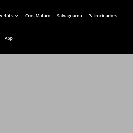
vetats
Cros Mataró
Salvaguarda
Patrocinadors
App