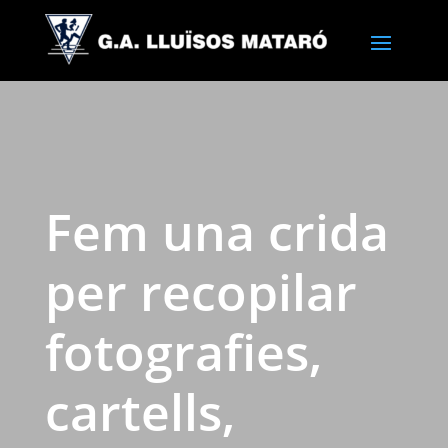
Fem una crida
per recopilar
fotografies,
cartells,