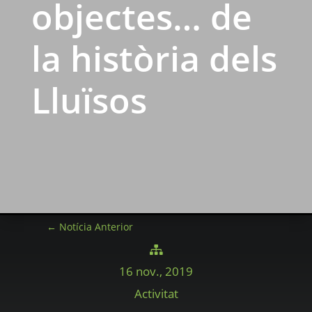
objectes… de
la història dels
Lluïsos
←
Notícia Anterior

16 nov., 2019
Activitat