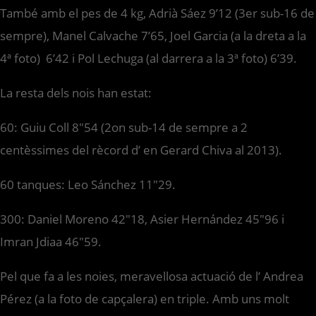
També amb el pes de 4 kg, Adrià Sáez 9’12 (3er sub-16 de
sempre), Manel Calvache 7’65, Joel Garcia (a la dreta a la
4ª foto) 6’42 i Pol Lechuga (al darrera a la 3ª foto) 6’39.
La resta dels nois han estat:
60: Guiu Coll 8″54 (2on sub-14 de sempre a 2
centèssimes del rècord d’ en Gerard Chiva al 2013).
60 tanques: Leo Sánchez 11″29.
300: Daniel Moreno 42″18, Asier Hernández 45″96 i
Imran Jdiaa 46″59.
Pel que fa a les noies, meravellosa actuació de l’ Andrea
Pérez (a la foto de capçalera) en triple. Amb uns molt