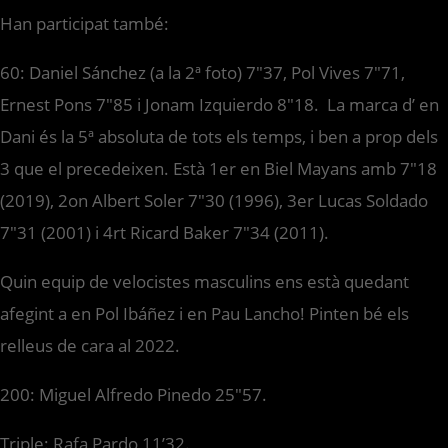
Han participat també:
60: Daniel Sánchez (a la 2ª foto) 7″37, Pol Vives 7″71,
Ernest Pons 7″85 i Jonam Izquierdo 8″18. La marca d’ en
Dani és la 5ª absoluta de tots els temps, i ben a prop dels
3 que el precedeixen. Està 1er en Biel Mayans amb 7″18
(2019), 2on Albert Soler 7″30 (1996), 3er Lucas Soldado
7″31 (2001) i 4rt Ricard Baker 7″34 (2011).
Quin equip de velocistes masculins ens està quedant
afegint a en Pol Ibáñez i en Pau Lancho! Pinten bé els
relleus de cara al 2022.
200: Miguel Alfredo Pinedo 25″57.
Triple: Rafa Pardo 11’32.