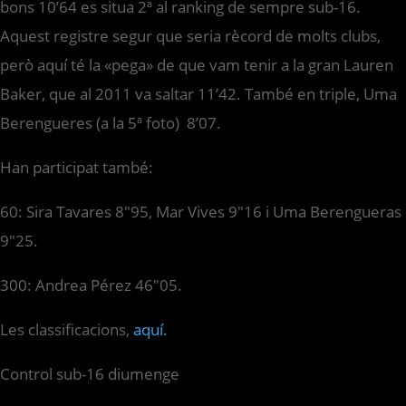
bons 10’64 es situa 2ª al ranking de sempre sub-16.
Aquest registre segur que seria rècord de molts clubs,
però aquí té la «pega» de que vam tenir a la gran Lauren
Baker, que al 2011 va saltar 11’42. També en triple, Uma
Berengueres (a la 5ª foto) 8’07.
Han participat també:
60: Sira Tavares 8″95, Mar Vives 9″16 i Uma Berengueras
9″25.
300: Andrea Pérez 46″05.
Les classificacions,
aquí.
Control sub-16 diumenge