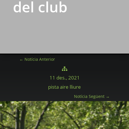
del club
←
Notícia Anterior

11 des., 2021
pista aire lliure
Notícia Següent
→