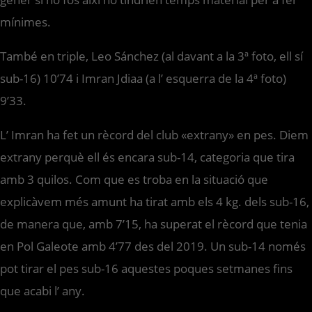
mínimes.
També en triple, Leo Sánchez (al davant a la 3ª foto, ell sí
sub-16) 10’74 i Imran Jdiaa (a l’ esquerra de la 4ª foto)
9’33.
L’ Imran ha fet un rècord del club «extrany» en pes. Diem
extrany perquè ell és encara sub-14, categoria que tira
amb 3 quilos. Com que es troba en la situació que
explicàvem més amunt ha tirat amb els 4 kg. dels sub-16,
de manera que, amb 7’15, ha superat el rècord que tenia
en Pol Galeote amb 4’77 des del 2019. Un sub-14 només
pot tirar el pes sub-16 aquestes poques setmanes fins
que acabi l’ any.