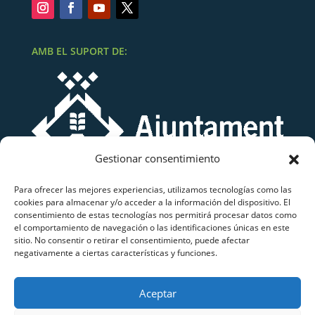
AMB EL SUPORT DE:
Gestionar consentimiento
Para ofrecer las mejores experiencias, utilizamos tecnologías como las
cookies para almacenar y/o acceder a la información del dispositivo. El
consentimiento de estas tecnologías nos permitirá procesar datos como
el comportamiento de navegación o las identificaciones únicas en este
sitio. No consentir o retirar el consentimiento, puede afectar
negativamente a ciertas características y funciones.
Grup Atletisme Lluïsos Mataró
Aceptar
Copyright © 2026 Grup Atletisme Lluïsos Mataró.