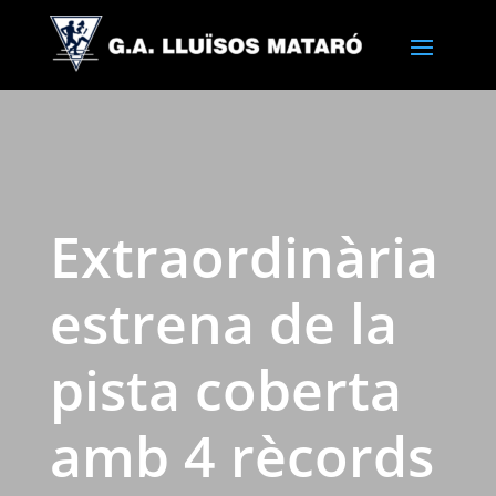
Extraordinària
estrena de la
pista coberta
amb 4 rècords