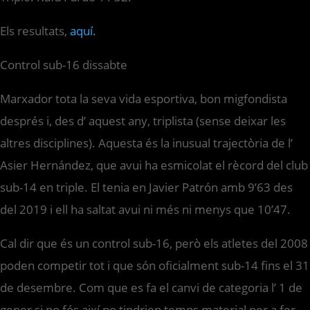
Els resultats,
aquí.
Control sub-16 dissabte
Marxador tota la seva vida esportiva, bon migfondista
després i, des d’ aquest any, triplista (sense deixar les
altres disciplines). Aquesta és la inusual trajectòria de l’
Asier Hernández, que avui ha esmicolat el rècord del club
sub-14 en triple. El tenia en Javier Patrón amb 9’63 des
del 2019 i ell ha saltat avui ni més ni menys que 10’47.
Cal dir que és un control sub-16, però els atletes del 2008
poden competir tot i que són oficialment sub-14 fins el 31
de desembre. Com que es fa el canvi de categoria l’ 1 de
gener si no fós així no tindrien temps material per a fer