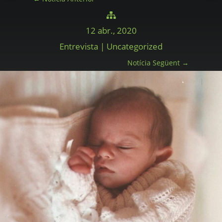

12 abr., 2020
Entrevista | Uncategorized
Notícia Següent
→