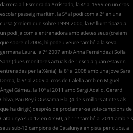
darrera a l’ Esmeralda Arriscado, la 4ª al 1999 en un cros
escolar passeig marítim, la 5ª al podi com a 2ª en una
cursa (creiem que sobre 1999-2000, la 6ª lluïnt tipazo a
un podi ja com a entrenadora amb atletes seus (creiem
que sobre el 2004, hi podeu veure també a la seva
germana Laura, la 7ª 2007 amb Anna Fernández i Sofía
Sanz (dues monitores actuals de l’ escola quan estaven
entrenades per la Xènia), la 8ª al 2008 amb una jove Sara
Dorda, la 9ª al 2009 al cros de Calella amb en Miguel
Ángel Gámez, la 10ª al 2011 amb Sergi Adalid, Gerard
Chiva, Pau Rey i Oussama Blal (4 dels millors atletes als
que ha dirigit) després de proclamar-se sots-campions de
Catalunya sub-12 en 4 x 60, a l’ 11ª també al 2011 amb els
seus sub-12 campions de Catalunya en pista per clubs, a