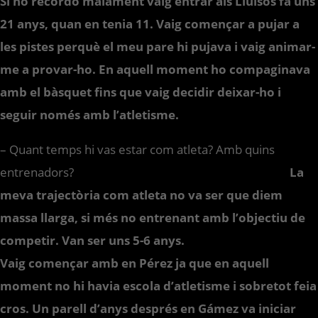
Si no recordo malament vaig entrar als Lluïsos fa uns
21 anys, quan en tenia 11. Vaig començar a pujar a
les pistes perquè el meu pare hi pujava i vaig animar-
me a provar-ho. En aquell moment ho compaginava
amb el bàsquet fins que vaig decidir deixar-ho i
seguir només amb l’atletisme.
– Quant temps hi vas estar com atleta? Amb quins
entrenadors?
La
meva trajectòria com atleta no va ser que diem
massa llarga, si més no entrenant amb l’objectiu de
competir. Van ser uns 5-6 anys.
Vaig començar amb en Pérez ja que en aquell
moment no hi havia escola d’atletisme i sobretot feia
cros. Un parell d’anys després en Gámez va iniciar