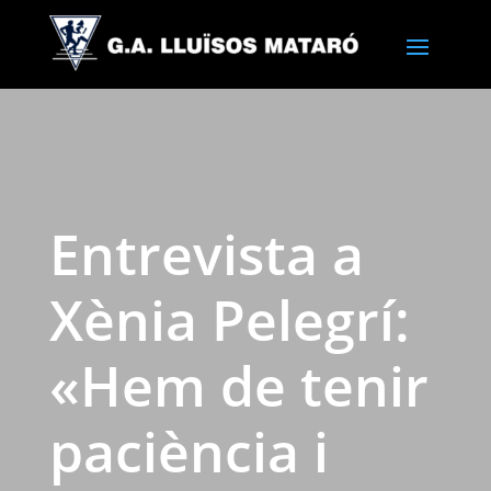
Entrevista a
Xènia Pelegrí:
«Hem de tenir
paciència i