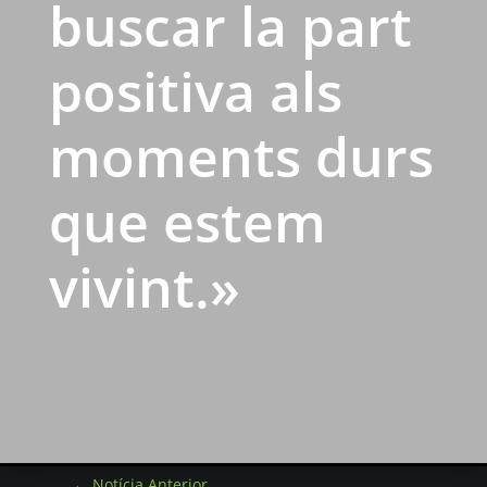
buscar la part
positiva als
moments durs
que estem
vivint.»
←
Notícia Anterior