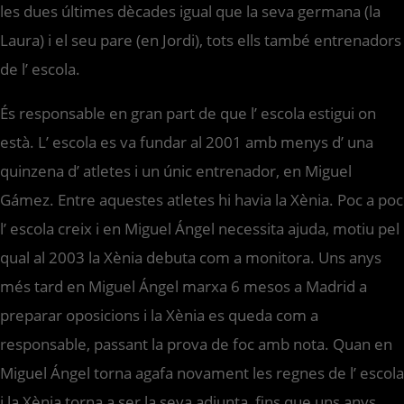
les dues últimes dècades igual que la seva germana (la
Laura) i el seu pare (en Jordi), tots ells també entrenadors
de l’ escola.
És responsable en gran part de que l’ escola estigui on
està. L’ escola es va fundar al 2001 amb menys d’ una
quinzena d’ atletes i un únic entrenador, en Miguel
Gámez. Entre aquestes atletes hi havia la Xènia. Poc a poc
l’ escola creix i en Miguel Ángel necessita ajuda, motiu pel
qual al 2003 la Xènia debuta com a monitora. Uns anys
més tard en Miguel Ángel marxa 6 mesos a Madrid a
preparar oposicions i la Xènia es queda com a
responsable, passant la prova de foc amb nota. Quan en
Miguel Ángel torna agafa novament les regnes de l’ escola
i la Xènia torna a ser la seva adjunta, fins que uns anys