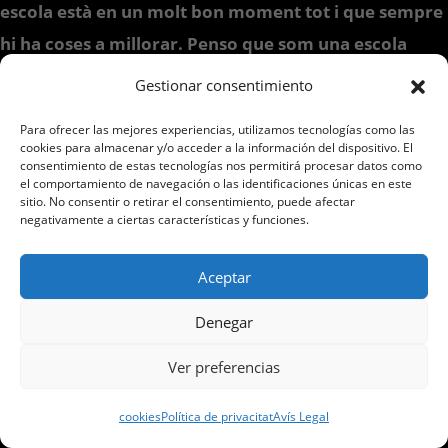
escola està en un molt bon moment tot i que sempre
hi ha coses a millorar. Penso que som una escola
d’atletisme que ens caracteritza el fet de fer equip i
Gestionar consentimiento
pels valors que intentem transmetre als nostres
Para ofrecer las mejores experiencias, utilizamos tecnologías como las
atletes com l’esforç, la motivació, la constància, la
cookies para almacenar y/o acceder a la información del dispositivo. El
consentimiento de estas tecnologías nos permitirá procesar datos como
superació, el compromís, el treball en equip i el
el comportamiento de navegación o las identificaciones únicas en este
respecte entre uns i altres.
sitio. No consentir o retirar el consentimiento, puede afectar
negativamente a ciertas características y funciones.
A nivell esportiu crec que podem considerar-nos una
de les millors escoles de Catalunya tan pel volum
Aceptar
d’atletes que assisteixen a cada competició com pels
Denegar
resultats que s’obtenen. Any rere any aconseguim
estar a les millors competicions
a nivell català i
Ver preferencias
podem estar ben satisfets dels resultats que anem
cookies
Política de privacitat
Avís Legal
obtenint cada temporada.