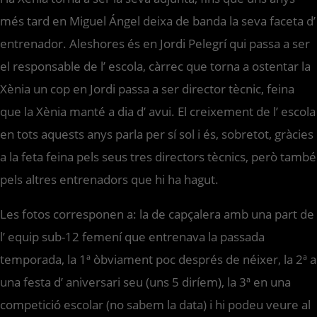
més tard en Miguel Ángel deixa de banda la seva faceta d’
entrenador. Aleshores és en Jordi Pelegrí qui passa a ser
el responsable de l’ escola, càrrec que torna a ostentar la
Xènia un cop en Jordi passa a ser director tècnic, feina
que la Xènia manté a dia d’ avui. El creixement de l’ escola
en tots aquests anys parla per sí sol i és, sobretot, gràcies
a la feta feina pels seus tres directors tècnics, però també
pels altres entrenadors que hi ha hagut.
Les fotos corresponen a: la de capçalera amb una part de
l’ equip sub-12 femení que entrenava la passada
temporada, la 1ª òbviament poc després de néixer, la 2ª a
una festa d’ aniversari seu (uns 5 diríem), la 3ª en una
competició escolar (no sabem la data) i hi podeu veure al