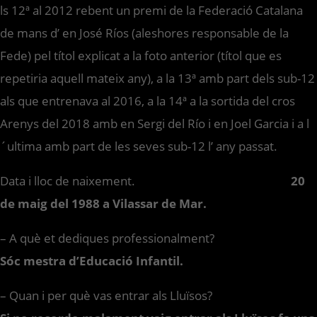
ls 12ª al 2012 rebent un premi de la Federació Catalana
de mans d’ en José Ríos (aleshores responsable de la
Fede) pel títol explicat a la foto anterior (títol que es
repetiria aquell mateix any), a la 13ª amb part dels sub-12
als que entrenava al 2016, a la 14ª a la sortida del cros
Arenys del 2018 amb en Sergi del Río i en Joel Garcia i a l
´ultima amb part de les seves sub-12 l’ any passat.
Data i lloc de naixement.
20
de maig del 1988 a Vilassar de Mar.
– A què et dediques professionalment?
Sóc mestra d’Educació Infantil.
– Quan i per què vas entrar als Lluïsos?