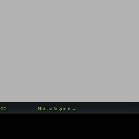
zed
Notícia Següent
→