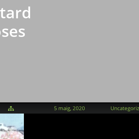
 tard
oses
5 maig, 2020
Uncategori
