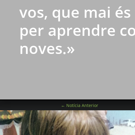
vos, que mai és
per aprendre c
noves.»
←
Notícia Anterior