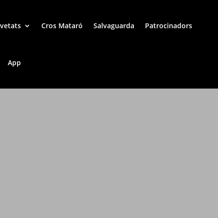
vetats
Cros Mataró
Salvaguarda
Patrocinadors
App