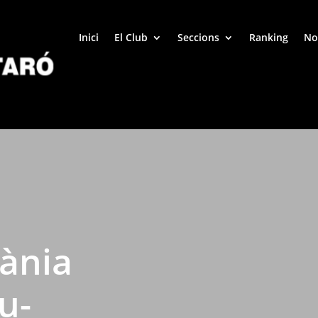
Inici
El Club
Seccions
Ranking
No
tània
u-