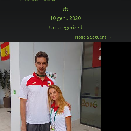

10 gen., 2020
Uncategorized
Notícia Següent
→