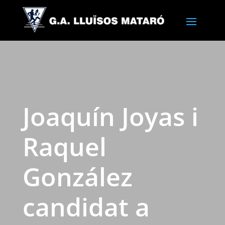
Joaquín Joyas i
Raquel
González
candidat a