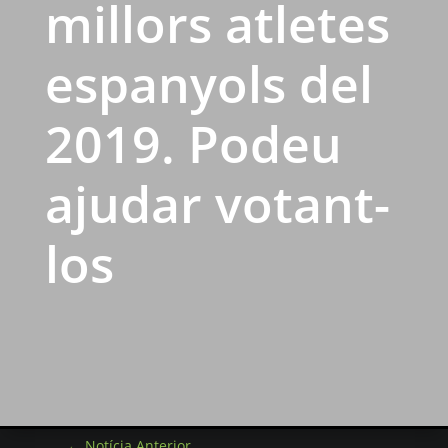
millors atletes
espanyols del
2019. Podeu
ajudar votant-
los
←
Notícia Anterior