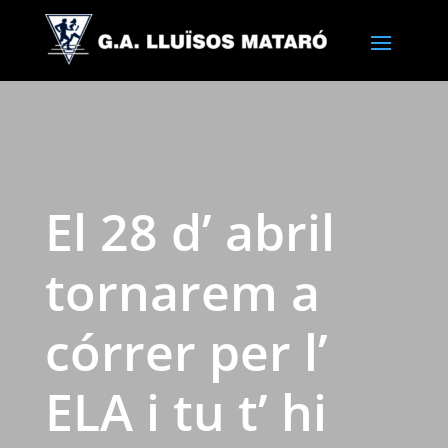
El 28 d’ abril
tornarem a
córrer per l’
ELA i tu t’ hi