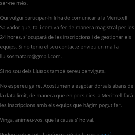
ser-ne més.
Qui vulgui participar-hi li ha de comunicar a la Meritxell
Salvador que, tal i com va fer de manera magistral per les
24 hores, s’ ocuparà de les inscripcions i de gestionar els
equips. Si no teniu el seu contacte envieu un mail a
lluisosmataro@gmail.com.
Si no sou dels Lluïsos també sereu benviguts.
No espereu gaire. Acostumen a esgotar dorsals abans de
la data límit, de manera que en pocs dies la Meritxell farà
les inscripcions amb els equips que hàgim pogut fer.
Vinga, animeu-vos, que la causa s’ ho val.
Podeu trobar tota la informació de la cursa
aquí.