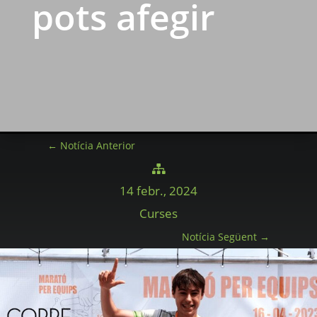
pots afegir
←
Notícia Anterior

14 febr., 2024
Curses
Notícia Següent
→