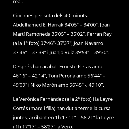
real.
Cinc més per sota dels 40 minuts:
Abdelhamed El Harrak 34’05” – 34’00”, Joan
Martí Ramoneda 35’05” – 35’02”, Ferran Rey
(a la 1ª foto) 37’46”- 37’37”, Joan Navarro
37’46” – 37’39” i Juanjo Ruiz 39’54” – 39’30”.
Després han acabat Ernesto Fletas amb
46’16” – 42’14”, Toni Perona amb 56’44” –
49’09” i Niko Morón amb 56’45” -. 49’10”.
La Verónica Fernández (a la 2ª foto) i la Leyre
Cortés (mare i filla) han dut a terme la cursa
juntes, arribant en 1h 17’11” – 58’21” la Leyre
i 1h 17’17” – 58’27” la Vero.