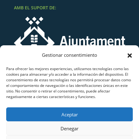
AMB EL SUPORT DE:
Gestionar consentimiento
Para ofrecer las mejores experiencias, utilizamos tecnologías como las
cookies para almacenar y/o acceder a la información del dispositivo. El
consentimiento de estas tecnologías nos permitirá procesar datos como
el comportamiento de navegación o las identificaciones únicas en este
sitio. No consentir o retirar el consentimiento, puede afectar
negativamente a ciertas características y funciones.
Grup Atletisme Lluïsos Mataró
Aceptar
Copyright © 2026 Grup Atletisme Lluïsos Mataró.
Tots els drets reservats.
Denegar