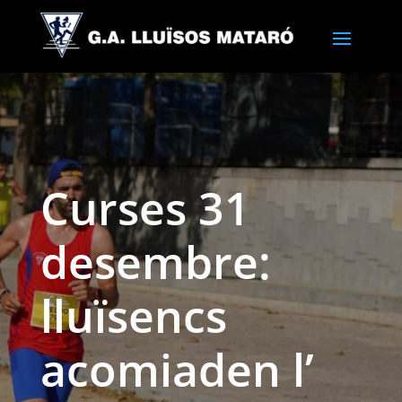
Curses 31
desembre:
lluïsencs
acomiaden l’