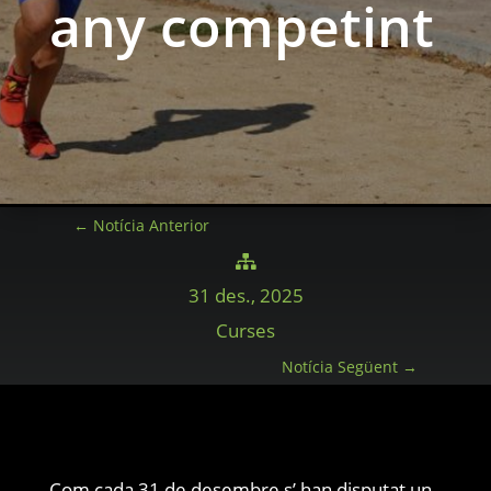
any competint
←
Notícia Anterior

31 des., 2025
Curses
Notícia Següent
→
Com cada 31 de desembre s’ han disputat un