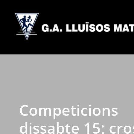
Competicions
dissabte 15: cro