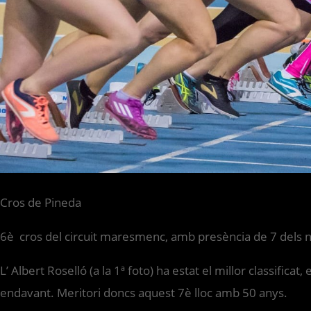
Cros de Pineda
6è cros del circuit maresmenc, amb presència de 7 dels n
L’ Albert Roselló (a la 1ª foto) ha estat el millor classif
endavant. Meritori doncs aquest 7è lloc amb 50 anys.