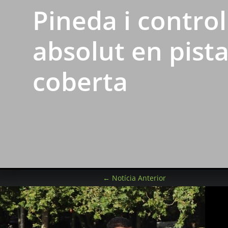
Pineda i control
absolut en pist
coberta
←
Notícia Anterior