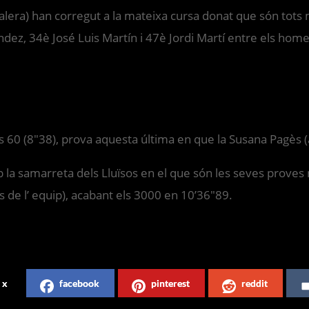
pçalera) han corregut a la mateixa cursa donat que són tots 
ndez, 34è José Luis Martín i 47è Jordi Martí entre els home
 60 (8″38), prova aquesta última en que la Susana Pagès (a
 la samarreta dels Lluïsos en el que són les seves proves 
 de l’ equip), acabant els 3000 en 10’36″89.
x
facebook
pinterest
reddit