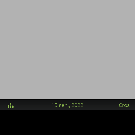
a
15 gen., 2022
Cros
