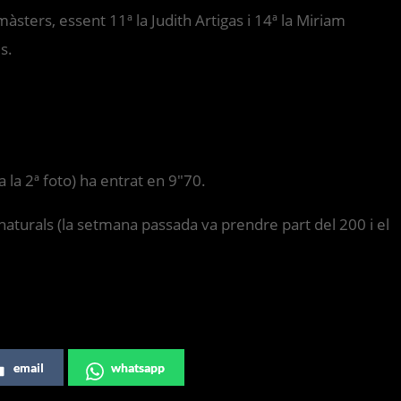
màsters, essent 11ª la Judith Artigas i 14ª la Miriam
s.
 la 2ª foto) ha entrat en 9″70.
naturals (la setmana passada va prendre part del 200 i el
email
whatsapp