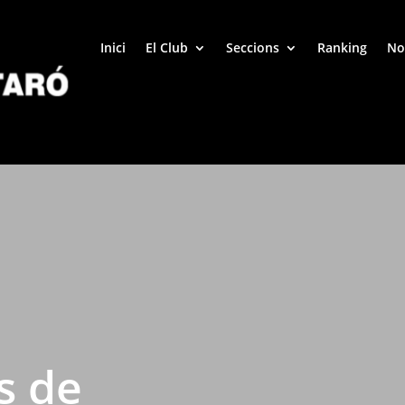
Inici
El Club
Seccions
Ranking
No
s de