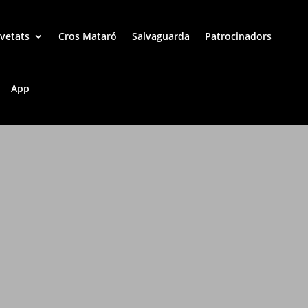
vetats
Cros Mataró
Salvaguarda
Patrocinadors
App