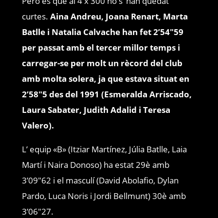
Però és que al 4 x 300 no s’ han quedat
curtes.
Aina Andreu, Joana Renart, Marta
Batlle i Natalia Calvache han fet 2’54″59
per passat amb el tercer millor temps i
carregar-se per molt un rècord del club
amb molta solera, ja que estava situat en
2’58″5 des del 1991 (Esmeralda Arriscado,
Laura Sabater, Judith Adalid i Teresa
Valero).
L’ equip «B» (Itziar Martínez, Júlia Batlle, Laia
Martí i Naira Donoso) ha estat 29è amb
3’09″62 i el masculí (David Abolafio, Dylan
Pardo, Luca Noris i Jordi Bellmunt) 30è amb
3’06″27.