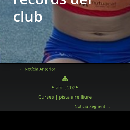
club
←
Notícia Anterior

5 abr., 2025
Curses | pista aire lliure
Notícia Següent
→