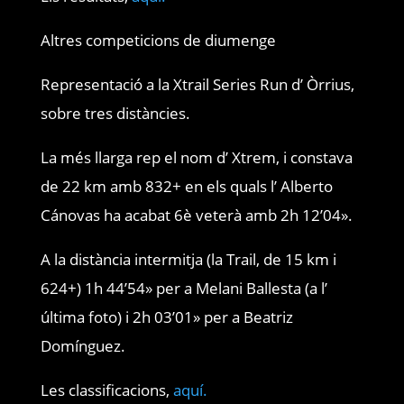
Altres competicions de diumenge
Representació a la Xtrail Series Run d’ Òrrius,
sobre tres distàncies.
La més llarga rep el nom d’ Xtrem, i constava
de 22 km amb 832+ en els quals l’ Alberto
Cánovas ha acabat 6è veterà amb 2h 12’04».
A la distància intermitja (la Trail, de 15 km i
624+) 1h 44’54» per a Melani Ballesta (a l’
última foto) i 2h 03’01» per a Beatriz
Domínguez.
Les classificacions,
aquí.