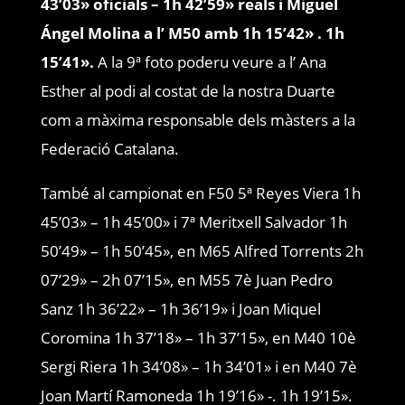
43’03» oficials – 1h 42’59» reals i Miguel
Ángel Molina a l’ M50 amb 1h 15’42» . 1h
15’41».
A la 9ª foto poderu veure a l’ Ana
Esther al podi al costat de la nostra Duarte
com a màxima responsable dels màsters a la
Federació Catalana.
També al campionat en F50 5ª Reyes Viera 1h
45’03» – 1h 45’00» i 7ª Meritxell Salvador 1h
50’49» – 1h 50’45», en M65 Alfred Torrents 2h
07’29» – 2h 07’15», en M55 7è Juan Pedro
Sanz 1h 36’22» – 1h 36’19» i Joan Miquel
Coromina 1h 37’18» – 1h 37’15», en M40 10è
Sergi Riera 1h 34’08» – 1h 34’01» i en M40 7è
Joan Martí Ramoneda 1h 19’16» -. 1h 19’15».