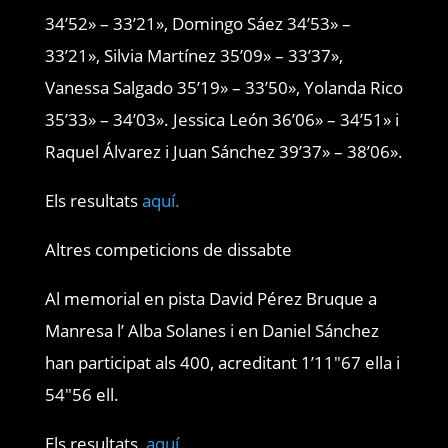
34’52» – 33’21», Domingo Sáez 34’53» –
33’21», Silvia Martínez 35’09» – 33’37»,
Vanessa Salgado 35’19» – 33’50», Yolanda Rico
35’33» – 34’03». Jessica León 36’06» – 34’51» i
Raquel Álvarez i Juan Sánchez 39’37» – 38’06».
Els resultats
aquí.
Altres competicions de dissabte
Al memorial en pista David Pérez Bruque a
Manresa l’ Alba Solanes i en Daniel Sánchez
han participat als 400, acreditant 1’11″67 ella i
54″56 ell.
Els resultats,
aquí.