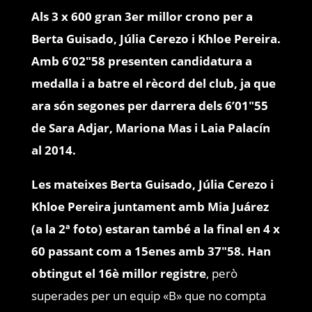
A
ls 3 x 600 gran 3er millor crono per a
Berta Guisado, Júlia Cerezo i Khloe Pereira.
Amb 6’02″58 presenten candidatura a
medalla i a batre el rècord del club, ja que
ara són segones per darrera dels 6’01″55
de Sara Adjar, Mariona Mas i Laia Palacín
al 2014.
Les mateixes Berta Guisado, Júlia Cerezo i
Khloe Pereira juntament amb Mia Juárez
(a la 2ª foto) estaran també a la final en 4 x
60 passant com a 15enes amb 37″58. Han
obtingut el 16è millor registre
, però
superades per un equip «B» que no compta