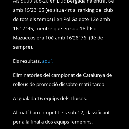
Als 5000 sub-20 en Lluc Bergadà ha entrat 6è
amb 15’23″05 (es situa 4rt al ranking del club
de tots els temps) i en Pol Galeote 12è amb
16’17″95, mentre que en sub-18 l’ Eloi
Mazuecos era 10è amb 16’28″76. (9è de
sempre).
Els resultats,
aquí.
Eliminatòries del campionat de Catalunya de
relleus de promoció dissabte matí i tarda
A Igualada 16 equips dels Lluïsos.
Al matí han competit els sub-12, classificant
per a la final a dos equips femenins.