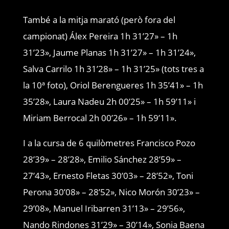
També a la mitja marató (però fora del
campionat) Álex Pereira 1h 31’27» – 1h
31’23», Jaume Planas 1h 31’27» – 1h 31’24»,
Salva Carrilo 1h 31’28» – 1h 31’25» (tots tres a
la 10ª foto), Oriol Berengueres 1h 35’41» – 1h
35’28», Laura Nadeu 2h 00’25» – 1h 59’11» i
Miriam Berrocal 2h 00’26» – 1h 59’11».
I a la cursa de 6 quilòmetres Francisco Pozo
28’39» – 28’28», Emilio Sánchez 28’59» –
27’43», Ernesto Fletas 30’03» – 28’52», Toni
Perona 30’08» – 28’52», Nico Morón 30’23» –
29’08», Manuel Iribarren 31’13» – 29’56»,
Nando Rindones 31’29» – 30’14», Sonia Baena