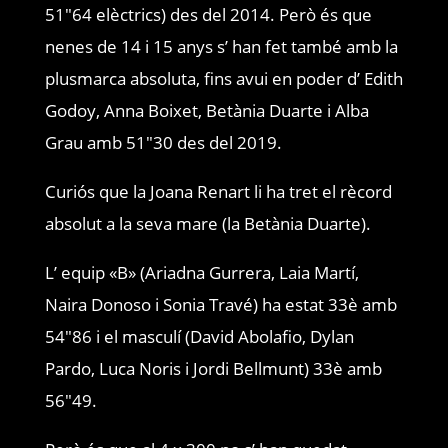
51″64 elèctrics) des del 2014. Però és que
nenes de 14 i 15 anys s’ han fet també amb la
plusmarca absoluta, fins avui en poder d’ Edith
Godoy, Anna Boixet, Betània Duarte i Alba
Grau amb 51″30 des del 2019.
Curiós que la Joana Renart li ha tret el rècord
absolut a la seva mare (la Betània Duarte).
L’ equip «B» (Ariadna Gurrera, Laia Martí,
Naira Donoso i Sonia Travé) ha estat 33è amb
54″86 i el masculí (David Abolafio, Dylan
Pardo, Luca Noris i Jordi Bellmunt) 33è amb
56″49.