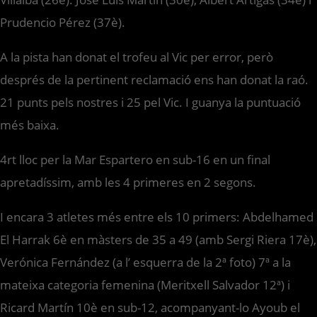
Prudencio Pérez (37è).
A la pista han donat el trofeu al Vic per error, però
després de la pertinent reclamació ens han donat la raó.
21 punts pels nostres i 25 pel Vic. I guanya la puntuació
més baixa.
4rt lloc per la Mar Espartero en sub-16 en un final
apretadíssim, amb les 4 primeres en 2 segons.
I encara 3 atletes més entre els 10 primers: Abdelhamed
El Harrak 6è en màsters de 35 a 49 (amb Sergi Riera 17è),
Verónica Fernández (a l’ esquerra de la 2ª foto) 7ª a la
mateixa categoria femenina (Meritxell Salvador 12ª) i
Ricard Martín 10è en sub-12, acompanyant-lo Ayoub el