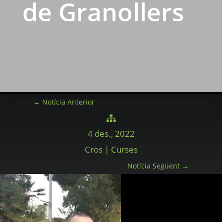
de Granollers
←
Notícia Anterior

4 des., 2022
Cros | Curses
Notícia Següent
→