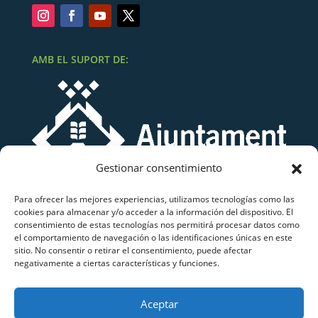
AMB EL SUPORT DE:
Gestionar consentimiento
Para ofrecer las mejores experiencias, utilizamos tecnologías como las
cookies para almacenar y/o acceder a la información del dispositivo. El
consentimiento de estas tecnologías nos permitirá procesar datos como
el comportamiento de navegación o las identificaciones únicas en este
sitio. No consentir o retirar el consentimiento, puede afectar
negativamente a ciertas características y funciones.
Grup Atletisme Lluïsos Mataró
Aceptar
Copyright © 2026 Grup Atletisme Lluïsos Mataró.