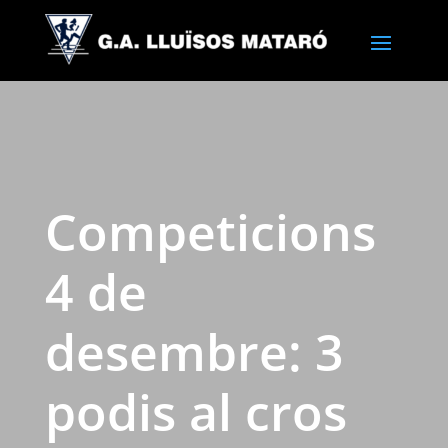
Competicions
4 de
desembre: 3
podis al cros