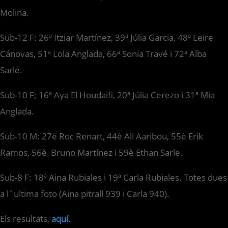
Molina.
Sub-12 F: 26ª Itziar Martínez, 39ª Júlia Garcia, 48ª Leire
Cánovas, 51ª Lola Anglada, 66ª Sonia Travé i 72ª Alba
Sarle.
Sub-10 F; 16ª Aya El Houdaifi, 20ª Júlia Cerezo i 31ª Mia
Anglada.
Sub-10 M: 27è Roc Renart, 44è Ali Aaribou, 55è Erik
Ramos, 56è Bruno Martínez i 59è Ethan Sarle.
Sub-8 F: 18ª Aina Rubiales i 19ª Carla Rubiales. Totes dues
a l´ultima foto (Aina pitrall 939 i Carla 940).
Els resultats,
aquí.