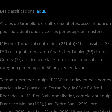
Les classificacions,
aquí.
Al cros de Granollers els altres 52 atletes, assolínt aquí un
podi individual i dues victòries per equips en màsters.
L’ Esther Tomás (al centre de la 2ª foto) s’ ha classificat 3ª
F50 i ella, juntament amb Ana Esther Fidalgo (5ª) i Imma
Gómez (7ª, a la dreta de la 2ª foto) s’ han imposat a la
categoria per equips de 50 anys en endavant.
També triomf per equips d’ M50 en endavant pels homes
gràcies a la 4ª plaça d’ en Ferran Rey, la 6ª de l’ Alfred
Redrado i la 11ª d’ en Nabi Abdelkader, completant equip
Francisco Molina (19è), Juan Pedro Sanz (25è), Jordi
Villalba (26è). José Luis Martín (30è), Albert Artigas (34è) i