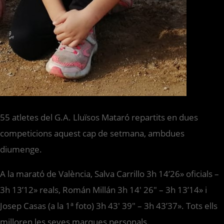
55 atletes del G.A. Lluïsos Mataró repartits en dues
competicions aquest cap de setmana, ambdues
diumenge.
A la marató de València, Salva Carrillo 3h 14’26» oficials –
3h 13’12» reals, Román Millán 3h 14′ 26″ – 3h 13’14» i
Josep Casas (a la 1ª foto) 3h 43′ 39″ – 3h 43’37». Tots ells
milloren les seves marques personals.