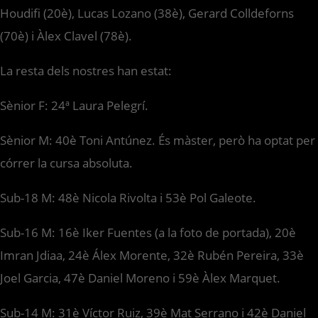
Houdifi (20è), Lucas Lozano (38è), Gerard Colldeforns
(70è) i Àlex Clavel (78è).
La resta dels nostres han estat:
Sènior F: 24ª Laura Pelegrí.
Sènior M: 40è Toni Antúnez. És màster, però ha optat per
córrer la cursa absoluta.
Sub-18 M: 48è Nicola Rivolta i 53è Pol Galeote.
Sub-16 M: 16è Iker Fuentes (a la foto de portada), 20è
Imran Jdiaa, 24è Álex Morente, 32è Rubén Pereira, 33è
Joel Garcia, 47è Daniel Moreno i 59è Àlex Marquet.
Sub-14 M: 31è Víctor Ruiz, 39è Mat Serrano i 42è Daniel