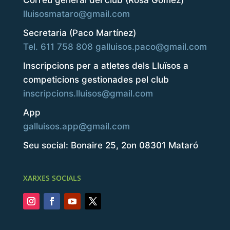
Correu general del club (Rosa Gómez)
lluisosmataro@gmail.com
Secretaria (Paco Martínez)
Tel. 611 758 808
galluisos.paco@gmail.com
Inscripcions per a atletes dels Lluïsos a
competicions gestionades pel club
inscripcions.lluisos@gmail.com
App
galluisos.app@gmail.com
Seu social: Bonaire 25, 2on 08301 Mataró
XARXES SOCIALS