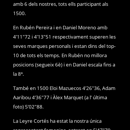
amb 6 dels nostres, tots ells participant als
1500.
En Rubén Pereira i en Daniel Moreno amb
4’11″72 i 4’13″51 respectivament superen les
seves marques personals i estan dins del top-
10 de tots els temps. En Rubén no millora
posicions (segueix 6è) i en Daniel escala fins a
la 8ª.
També en 1500 Eloi Mazuecos 4’26″36, Adam
Aaribou 4’36″77 i Àlex Marquet (a l’ última
foto) 5’02″88.
La Leyre Cortés ha estat la nostra única