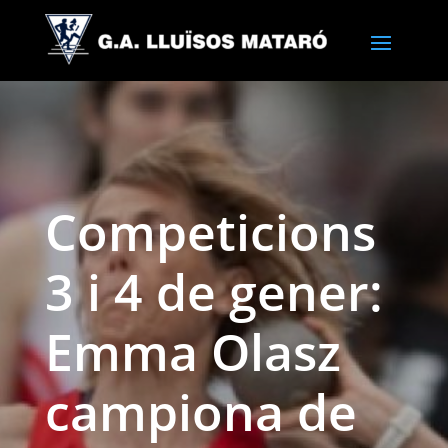
Competicions
3 i 4 de gener:
Emma Olasz
campiona de