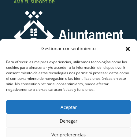
AMB EL SUPORT DE:
Gestionar consentimiento
Para ofrecer las mejores experiencias, utilizamos tecnologías como las
cookies para almacenar y/o acceder a la información del dispositivo. El
consentimiento de estas tecnologías nos permitirá procesar datos como
el comportamiento de navegación o las identificaciones únicas en este
sitio. No consentir o retirar el consentimiento, puede afectar
negativamente a ciertas características y funciones.
Grup Atletisme Lluïsos Mataró
Aceptar
Copyright © 2026 Grup Atletisme Lluïsos Mataró.
Tots els drets reservats.
Denegar
Ver preferencias
Avis Legal
|
Política de Privacitat
|
Política de