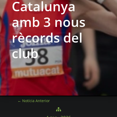
Catalunya
amb 3 nous
rècords del
club
←
Notícia Anterior
