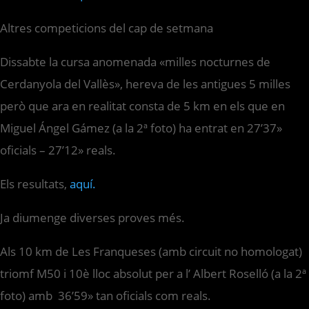
Altres competicions del cap de setmana
Dissabte la cursa anomenada «milles nocturnes de
Cerdanyola del Vallès», hereva de les antigues 5 milles
però que ara en realitat consta de 5 km en els que en
Miguel Ángel Gámez (a la 2ª foto) ha entrat en 27’37»
oficials – 27’12» reals.
Els resultats,
aquí.
Ja diumenge diverses proves més.
Als 10 km de Les Franqueses (amb circuit no homologat)
triomf M50 i 10è lloc absolut per a l’ Albert Roselló (a la 2ª
foto) amb 36’59» tan oficials com reals.