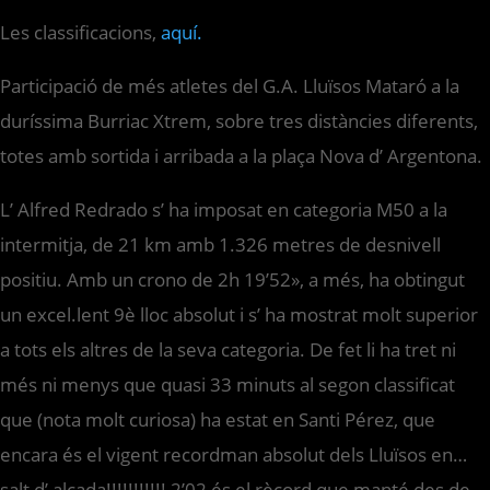
Les classificacions,
aquí.
Participació de més atletes del G.A. Lluïsos Mataró a la
duríssima Burriac Xtrem, sobre tres distàncies diferents,
totes amb sortida i arribada a la plaça Nova d’ Argentona.
L’ Alfred Redrado s’ ha imposat en categoria M50 a la
intermitja, de 21 km amb 1.326 metres de desnivell
positiu. Amb un crono de 2h 19’52», a més, ha obtingut
un excel.lent 9è lloc absolut i s’ ha mostrat molt superior
a tots els altres de la seva categoria. De fet li ha tret ni
més ni menys que quasi 33 minuts al segon classificat
que (nota molt curiosa) ha estat en Santi Pérez, que
encara és el vigent recordman absolut dels Lluïsos en…
salt d’ alçada!!!!!!!!!!! 2’02 és el rècord que manté des de