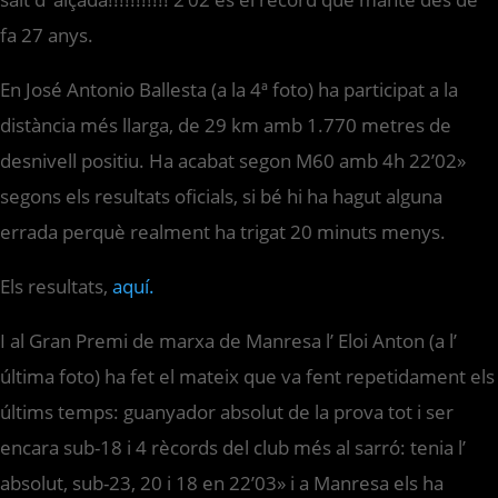
fa 27 anys.
En José Antonio Ballesta (a la 4ª foto) ha participat a la
distància més llarga, de 29 km amb 1.770 metres de
desnivell positiu. Ha acabat segon M60 amb 4h 22’02»
segons els resultats oficials, si bé hi ha hagut alguna
errada perquè realment ha trigat 20 minuts menys.
Els resultats,
aquí.
I al Gran Premi de marxa de Manresa l’ Eloi Anton (a l’
última foto) ha fet el mateix que va fent repetidament els
últims temps: guanyador absolut de la prova tot i ser
encara sub-18 i 4 rècords del club més al sarró: tenia l’
absolut, sub-23, 20 i 18 en 22’03» i a Manresa els ha