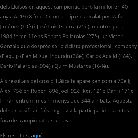
dels Lluïsos en aquest campionat, però la millor en 40
anys. Al 1978 fou 10è un equip encapçalat per Rafa
Jiménez (10è) i José Luis Guerra (21è), mentre que al
1984 foren 11ens Renato Pallarolas (27è), un Víctor
Gonzalo que després seria ciclista professional i company
d’ equip d’ en Miguel Indurain (36è), Carlos Adalid (48è),
Darío Pallarolas (90è) i Quim Mustarós (164è).
Als resultats del cros d’ Itálica hi apareixen com a 70è l¡
Álex, 75è en Rubén, 89è Joel, 92è Iker, 121è Dani i 171è
Imran entre ni més ni menys que 344 arribats. Aquesta
doble classificació és deguda a la participació d’ atletes
fora del campionat per clubs.
Els resultats,
aquí.