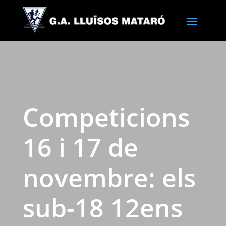
Competicions
16 i 17 de
novembre: els
sub-18 12ens