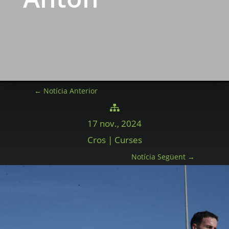
←
Notícia Anterior

17 nov., 2024
Cros | Curses
Notícia Següent
→