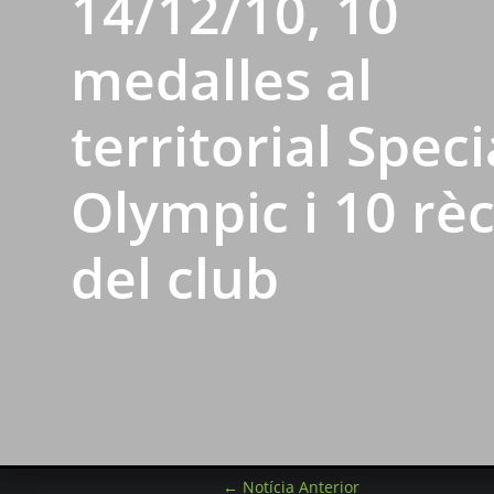
14/12/10, 10
medalles al
territorial Speci
Olympic i 10 rè
del club
←
Notícia Anterior