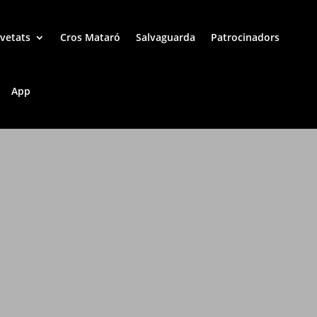
vetats
Cros Mataró
Salvaguarda
Patrocinadors
App