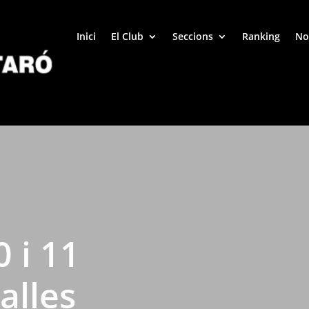
Inici
El Club
Seccions
Ranking
No
 i 11
alles