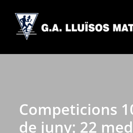
Competicions 10
de juny: 22 med