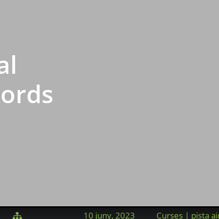
al
cords
10 juny, 2023
Curses | pista air
