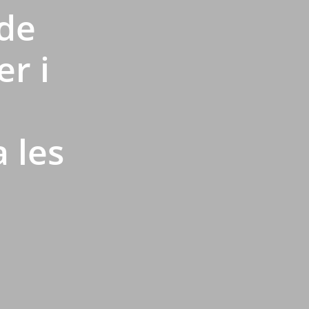
 de
r i
a les