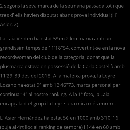
2 segons la seva marca de la setmana passada tot i que
tres d’ ells havien disputat abans prova individual (i l’
Asier, 2).
La Laia Venteo ha estat 5ª en 2 km marxa amb un
grandíssim temps de 11’18″54, convertint-se en la nova
recordwoman del club de la categoria, donat que la
plusmarca estava en possessió de la Carla Castellà amb
11’29″39 des del 2018. A la mateixa prova, la Leyre
Lozano ha estat 9ª amb 12’46″73, marca personal per
continuar 4ª al nostre ranking. A la 1ª foto, la Laia
encapçalant el grup i la Leyre una mica més enrere.
L’ Asier Hernández ha estat 5è en 1000 amb 3’10″16
(puja al 4rt lloc al ranking de sempre) i 14è en 60 amb