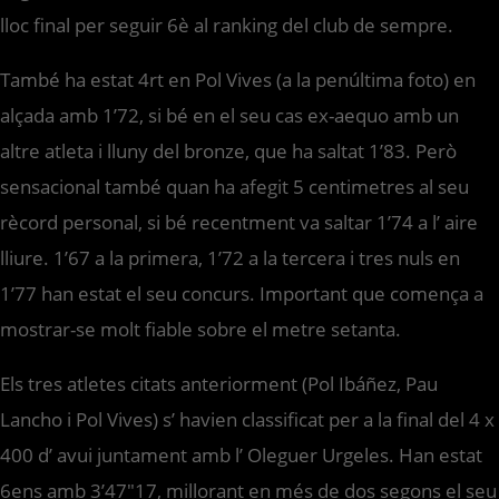
lloc final per seguir 6è al ranking del club de sempre.
També ha estat 4rt en Pol Vives (a la penúltima foto) en
alçada amb 1’72, si bé en el seu cas ex-aequo amb un
altre atleta i lluny del bronze, que ha saltat 1’83. Però
sensacional també quan ha afegit 5 centimetres al seu
rècord personal, si bé recentment va saltar 1’74 a l’ aire
lliure. 1’67 a la primera, 1’72 a la tercera i tres nuls en
1’77 han estat el seu concurs. Important que comença a
mostrar-se molt fiable sobre el metre setanta.
Els tres atletes citats anteriorment (Pol Ibáñez, Pau
Lancho i Pol Vives) s’ havien classificat per a la final del 4 x
400 d’ avui juntament amb l’ Oleguer Urgeles. Han estat
6ens amb 3’47″17, millorant en més de dos segons el seu