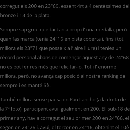
corregut els 200 en 23″69, essent 4rt a 4 centèssimes del
bronze i 13 de la plata.
Sempre sap greu quedar tan a prop d’ una medalla, però
quan fas marca (tenia 24″16 en pista coberta i, fins i tot,
millora els 23″71 que posseix a l’ aire lliure) i tenies un
rècord personal abans de començar aquest any de 24″68
no es pot fer res més que felicitar-lo. Tot i l’ enorme
millora, però, no avança cap posició al nostre ranking de
sempre i es manté 5è.
També millora sense pausa en Pau Lancho (a la dreta de
la 7ª foto), participant avui igualment en 200. Ell sub-18 de
primer any, havia corregut el seu primer 200 en 24″66, el
segon en 24″26 i, avui, el tercer en 24″16, obtenint el 10è