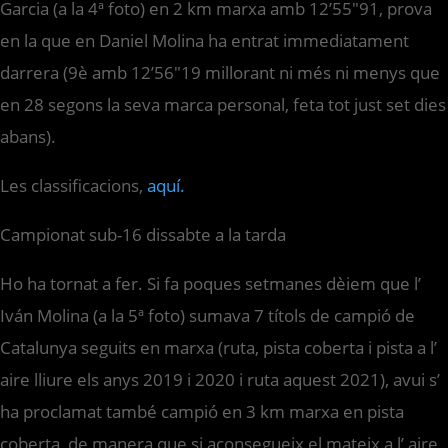
Garcia (a la 4ª foto) en 2 km marxa amb 12’55″91, prova
en la que en Daniel Molina ha entrat immediatament
darrera (9è amb 12’56″19 millorant ni més ni menys que
en 28 segons la seva marca personal, feta tot just set dies
abans).
Les classificacions,
aquí.
Campionat sub-16 dissabte a la tarda
Ho ha tornat a fer. Si fa poques setmanes dèiem que l’
Iván Molina (a la 5ª foto) sumava 7 títols de campió de
Catalunya seguits en marxa (ruta, pista coberta i pista a l’
aire lliure els anys 2019 i 2020 i ruta aquest 2021), avui s’
ha proclamat també campió en 3 km marxa en pista
coberta, de manera que si aconsegueix el mateix a l’ aire