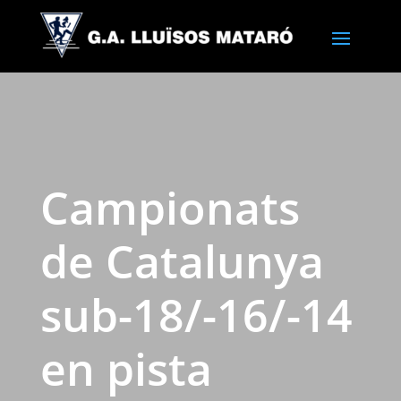
Campionats
de Catalunya
sub-18/-16/-14
en pista