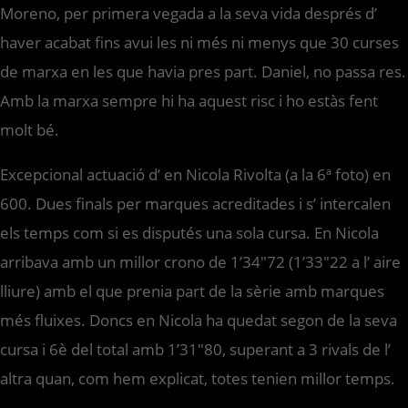
Moreno, per primera vegada a la seva vida després d’
haver acabat fins avui les ni més ni menys que 30 curses
de marxa en les que havia pres part. Daniel, no passa res.
Amb la marxa sempre hi ha aquest risc i ho estàs fent
molt bé.
Excepcional actuació d’ en Nicola Rivolta (a la 6ª foto) en
600. Dues finals per marques acreditades i s’ intercalen
els temps com si es disputés una sola cursa. En Nicola
arribava amb un millor crono de 1’34″72 (1’33″22 a l’ aire
lliure) amb el que prenia part de la sèrie amb marques
més fluixes. Doncs en Nicola ha quedat segon de la seva
cursa i 6è del total amb 1’31″80, superant a 3 rivals de l’
altra quan, com hem explicat, totes tenien millor temps.