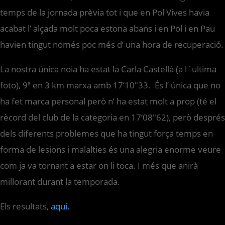
temps de la jornada prèvia tot i que en Pol Vives havia
acabat l’ alçada molt poca estona abans i en Pol i en Pau
havien tingut només poc més d’ una hora de recuperació.
La nostra única noia ha estat la Carla Castellà (a l´ultima
foto), 9ª en 3 km marxa amb 17’10″33. És l’ única que no
ha fet marca personal però n’ ha estat molt a prop (té el
rècord del club de la categoria en 17’08″62), però després
dels diferents problemes que ha tingut força temps en
forma de lesions i malalties és una alegria enorme veure
com ja va tornant a estar on li toca. I més que anirà
millorant durant la temporada.
Els resultats,
aquí.