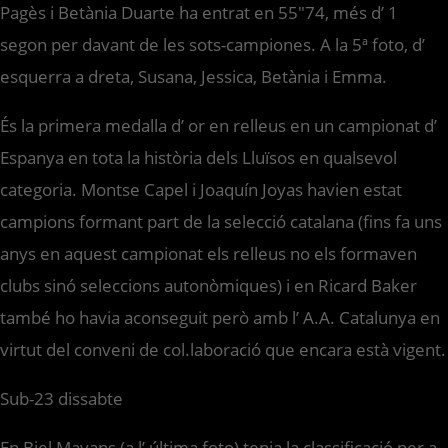
Pagès i Betània Duarte ha entrat en 55″74, més d’ 1
segon per davant de les sots-campiones. A la 5ª foto, d’
esquerra a dreta, Susana, Jessica, Betània i Emma.
És la primera medalla d’ or en relleus en un campionat d’
Espanya en tota la història dels Lluïsos en qualsevol
categoria. Montse Capel i Joaquín Joyas havien estat
campions formant part de la selecció catalana (fins fa uns
anys en aquest campionat els relleus no els formaven
clubs sinó seleccions autonòmiques) i en Ricard Baker
també ho havia aconseguit però amb l’ A.A. Catalunya en
virtut del conveni de col.laboració que encara està vigent.
Sub-23 dissabte
En Biel Mayans (a l’ última foto) tenia la classificació per a