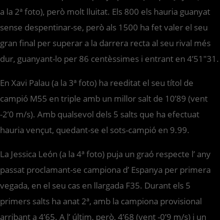
a la 2ª foto), però molt lluitat. Els 800 els hauria guanyat
sense despentinar-se, però als 1500 ha fet valer el seu
gran final per superar a la darrera recta al seu rival més
dur, guanyant-lo per 86 centèssimes i entrant en 4’51″31.
En Xavi Palau (a la 3ª foto) ha reeditat el seu títol de
campió M55 en triple amb un millor salt de 10’89 (vent
-2’0 m/s). Amb qualsevol dels 5 salts que ha efectuat
hauria vençut, quedant-se el sots-campió en 9.99.
La Jessica León (a la 4ª foto) puja un graó respecte l’ any
passat proclamant-se campiona d’ Espanya per primera
vegada, en el seu cas en llargada F35. Durant els 5
primers salts ha anat 2ª, amb la campiona provisional
arribant a 4’65. A l’ últim, però, 4’68 (vent -0’9 m/s) i un