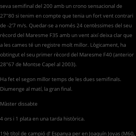
seva semifinal del 200 amb un crono sensacional de
27″80 si tenim en compte que tenia un fort vent contrari
de -2’7 m/s. Quedar-se a només 24 centèssimes del seu
rècord del Maresme F35 amb un vent així deixa clar que
a les cames té un registre molt millor. Lògicament, ha
obtingut el seu primer rècord del Maresme F40 (anterior
28″67 de Montse Capel al 2003).
Ha fet el segon millor temps de les dues semifinals.
Diumenge al matí, la gran final.
Màster dissabte
4 ors i 1 plata en una tarda històrica.
19è títol de campió d’ Espanya per en Joaquín Joyas (M60,