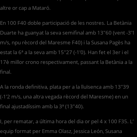
altre or cap a Mataró.
En 100 F40 doble participació de les nostres. La Betània
Duarte ha guanyat la seva semifinal amb 13″60 (vent -3’1
m/s, npu rècord del Maresme F40) i la Susana Pagès ha
estat la 6ª a la seva amb 15″27 (-1’0). Han fet el 3er i el
17è millor crono respectivament, passant la Betània a la
final.
A la ronda definitiva, plata per a la lluïsenca amb 13″39
(-1’2 m/s, una altra vegada rècord del Maresme) en un
final ajustadíssim amb la 3ª (13″40).
I, per rematar, a última hora del dia or pel 4 x 100 F35. L’
equip format per Emma Olasz, Jessica León, Susana