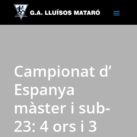
Campionat d’
Espanya
màster i sub-
23: 4 ors i 3