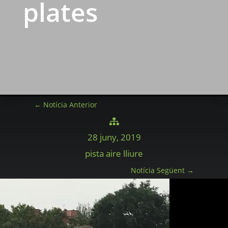
plates
←
Notícia Anterior

28 juny, 2019
pista aire lliure
Notícia Següent
→