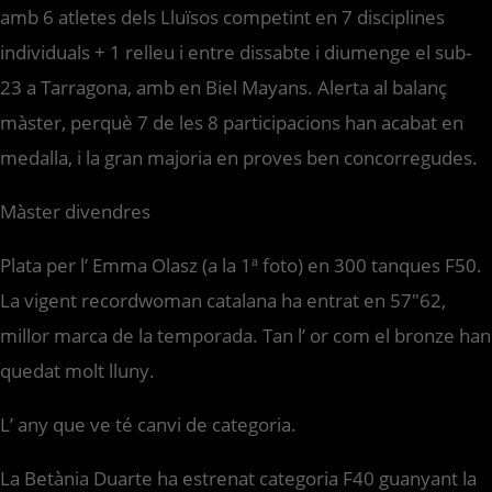
amb 6 atletes dels Lluïsos competint en 7 disciplines
individuals + 1 relleu i entre dissabte i diumenge el sub-
23 a Tarragona, amb en Biel Mayans. Alerta al balanç
màster, perquè 7 de les 8 participacions han acabat en
medalla, i la gran majoria en proves ben concorregudes.
Màster divendres
Plata per l’ Emma Olasz (a la 1ª foto) en 300 tanques F50.
La vigent recordwoman catalana ha entrat en 57″62,
millor marca de la temporada. Tan l’ or com el bronze han
quedat molt lluny.
L’ any que ve té canvi de categoria.
La Betània Duarte ha estrenat categoria F40 guanyant la