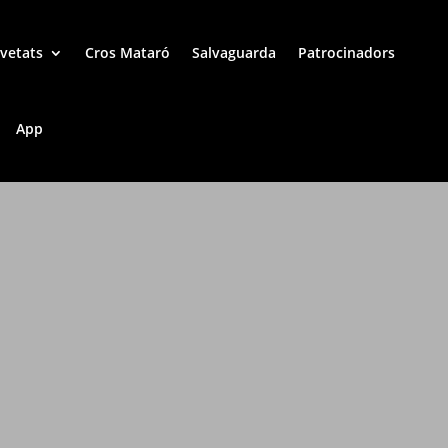
vetats
Cros Mataró
Salvaguarda
Patrocinadors
App