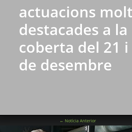
actuacions mol
destacades a la 
coberta del 21 i
de desembre
←
Notícia Anterior