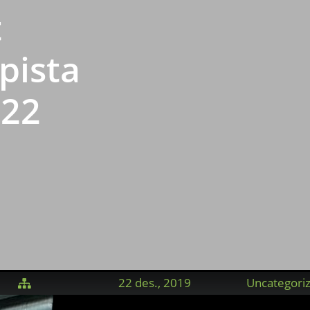
t
pista
 22
22 des., 2019
Uncategori
