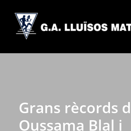
Grans rècords d
Oussama Blal i