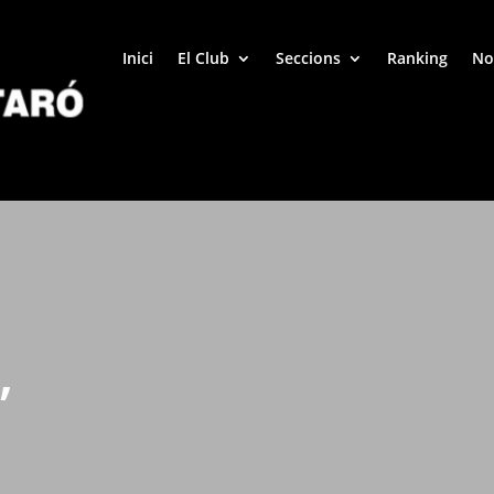
Inici
El Club
Seccions
Ranking
No
’