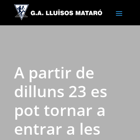
A partir de
dilluns 23 es
pot tornar a
entrar a les