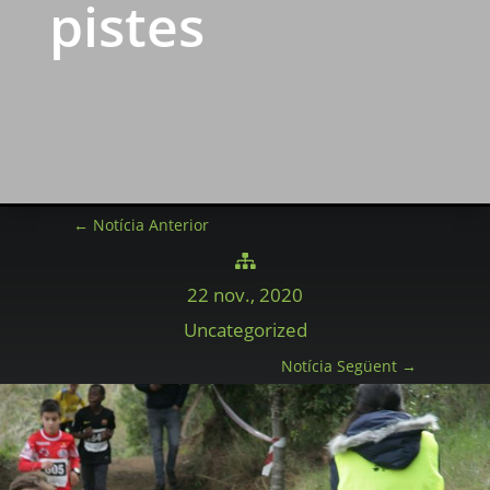
pistes
←
Notícia Anterior

22 nov., 2020
Uncategorized
Notícia Següent
→