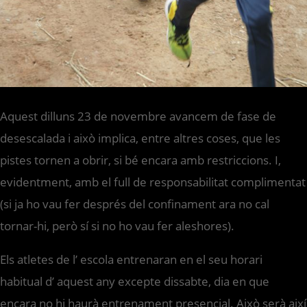
Aquest dilluns 23 de novembre avancem de fase de
desescalada i això implica, entre altres coses, que les
pistes tornen a obrir, si bé encara amb restriccions. I,
evidentment, amb el full de responsabilitat complimentat
(si ja ho vau fer després del confinament ara no cal
tornar-hi, però sí si no ho vau fer aleshores).
Els atletes de l’ escola entrenaran en el seu horari
habitual d’ aquest any excepte dissabte, dia en que
encara no hi haurà entrenament presencial. Això serà així