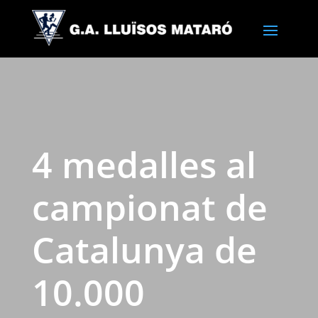
4 medalles al
campionat de
Catalunya de
10.000