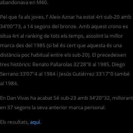
abandonava en M40.
Pel que fa als joves, l’ Aleix Aznar ha estat 4rt sub-20 amb
34’00″73, a 14 segons del bronze. Amb aquest crono es
situa 4rt al ranking de tots els temps, assolint la millor
marca des del 1985 (si bé és cert que aquesta és una
distància poc habitual entre els sub-20). El precedeixen
tres històrics: Renato Pallarolas 32’28″8 al 1985, Diego
Serrano 33’07″4 al 1984 i Jesús Gutiérrez 33’17″0 també
al 1984.
En Dan Vivas ha acabat 5è sub-23 amb 34’20″32, millorant
en 37 segons la seva anterior marca personal.
Els resultats,
aquí
.