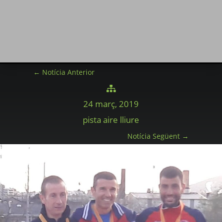
←
Notícia Anterior

24 març, 2019
pista aire lliure
Notícia Següent
→