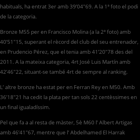
habituals, ha entrat 3er amb 39’04″69. A la 1ª foto el podi
de la categoria.
Bronze M55 per en Francisco Molina (a la 2ª foto) amb
40’51″15, superant el rècord del club del seu entrenador,
en Prudencio Pérez, que el tenia amb 41’20″78 des del
2011. A la mateixa categoria, 4rt José Luis Martín amb
42’46″22, situant-se també 4rt de sempre al ranking.
L’ altre bronze ha estat per en Ferran Rey en M50. Amb
36’18″21 ha cedit la plata per tan sols 22 centèssimes en
un final igualadíssim.
Pel que fa a al resta de màster, 5è M60 l’ Albert Artigas
amb 46’41″67, mentre que l’ Abdelhamed El Harrak