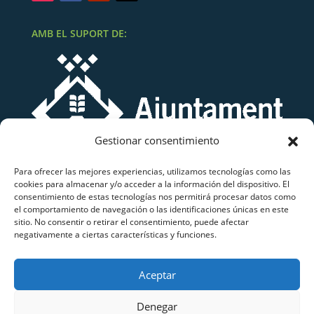
AMB EL SUPORT DE:
Gestionar consentimiento
Para ofrecer las mejores experiencias, utilizamos tecnologías como las
cookies para almacenar y/o acceder a la información del dispositivo. El
consentimiento de estas tecnologías nos permitirá procesar datos como
el comportamiento de navegación o las identificaciones únicas en este
sitio. No consentir o retirar el consentimiento, puede afectar
negativamente a ciertas características y funciones.
Grup Atletisme Lluïsos Mataró
Aceptar
Copyright © 2026 Grup Atletisme Lluïsos Mataró.
Tots els drets reservats.
Denegar