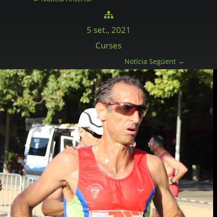

5 set., 2021
Curses
Notícia Següent
→