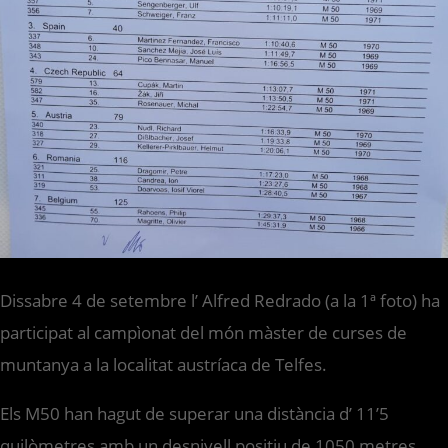
Dissabre 4 de setembre l’ Alfred Redrado (a la 1ª foto) ha
participat al campìonat del món màster de curses de
muntanya a la localitat austríaca de Telfes.
Els M50 han hagut de superar una distància d’ 11’5
quilòmetres amb un desnivell positiu de 1050 metres.