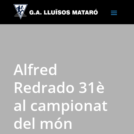
Alfred
Redrado 31è
al campionat
del món