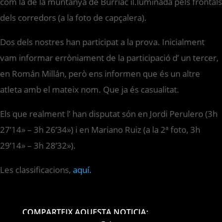
com la de la muntanya de Burriac il.luminada pels frontals
dels corredors (a la foto de capçalera).
Dos dels nostres han participat a la prova. Inicialment
vam informar erròniament de la participació d’ un tercer,
en Román Millán, però ens informen que és un altre
atleta amb el mateix nom. Que ja és casualitat.
Els que realment l’ han disputat són en Jordi Perulero (3h
27’14» – 3h 26’34») i en Mariano Ruiz (a la 2ª foto, 3h
29’14» – 3h 28’32»).
Les classificacions,
aquí.
COMPARTEIX AQUESTA NOTICIA: