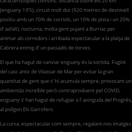
característiques comuns: distància sobre els 20 km
(enguany 19’5), circuit molt dur (920 metres de desnivell
positiu amb un 70% de corriols, un 10% de pista i un 20%
d’ asfalt), nocturna, molta gent pujant a Burriac per
animar als corredors i arribada espectacular a la platja de
Cabrera enmig d’ un passadís de torxes.
El que ha hagut de canviar enguany és la sortida. Fugint
del casc antic de Vilassar de Mar per evitar la gran
quantitat de gent que s’ hi acumula sempre, provocant un
ambientàs increïble però contraproduent pel COVID,
enguany s’ han hagut de refugiar a l’ avinguda del Progrés,
al polígon Els Garrofers.
La cursa, espectacular com sempre, regalant-nos imatges