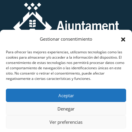
Gestionar consentimiento
Para ofrecer las mejores experiencias, utilizamos tecnologías como las
cookies para almacenar y/o acceder a la información del dispositivo. El
consentimiento de estas tecnologías nos permitirá procesar datos como
el comportamiento de navegación o las identificaciones únicas en este
sitio. No consentir o retirar el consentimiento, puede afectar
negativamente a ciertas características y funciones.
Grup Atletisme Lluïsos Mataró
Aceptar
Copyright © 2026 Grup Atletisme Lluïsos Mataró.
Tots els drets reservats.
Denegar
Ver preferencias
Avis Legal
|
Política de Privacitat
|
Política de