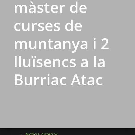
màster de
curses de
muntanya i 2
lluïsencs a la
Burriac Atac
←
Notícia Anterior