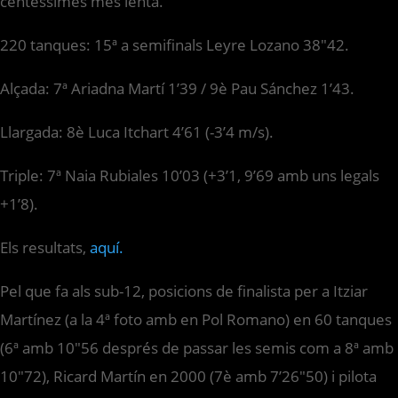
centèssimes més lenta.
220 tanques: 15ª a semifinals Leyre Lozano 38″42.
Alçada: 7ª Ariadna Martí 1’39 / 9è Pau Sánchez 1’43.
Llargada: 8è Luca Itchart 4’61 (-3’4 m/s).
Triple: 7ª Naia Rubiales 10’03 (+3’1, 9’69 amb uns legals
+1’8).
Els resultats,
aquí.
Pel que fa als sub-12, posicions de finalista per a Itziar
Martínez (a la 4ª foto amb en Pol Romano) en 60 tanques
(6ª amb 10″56 després de passar les semis com a 8ª amb
10″72), Ricard Martín en 2000 (7è amb 7’26″50) i pilota