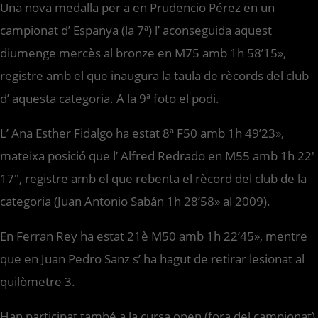
Una nova medalla per a en Prudencio Pérez en un
campionat d’ Espanya (la 7ª) l’ aconseguida aquest
diumenge mercès al bronze en M75 amb 1h 58’15»,
registre amb el que inaugura la taula de rècords del club
d’ aquesta categoria. A la 9ª foto el podi.
L’ Ana Esther Fidalgo ha estat 8ª F50 amb 1h 49’23»,
mateixa posició que l’ Alfred Redrado en M55 amb 1h 22′
17″, registre amb el que rebenta el rècord del club de la
categoria (Juan Antonio Sabán 1h 28’58» al 2009).
En Ferran Rey ha estat 21è M50 amb 1h 22’45», mentre
que en Juan Pedro Sanz s’ ha hagut de retirar lesionat al
quilòmetre 3.
Han participat també a la cursa open (fora del campionat)