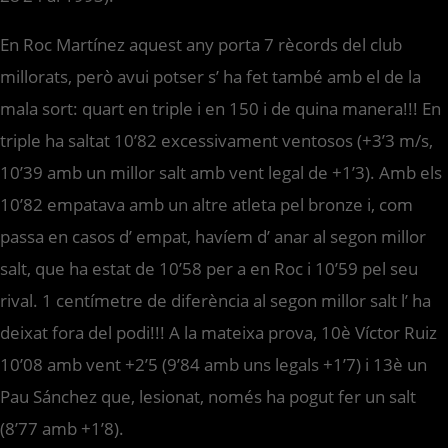
En Roc Martínez aquest any porta 7 rècords del club
millorats, però avui potser s’ ha fet també amb el de la
mala sort: quart en triple i en 150 i de quina manera!!! En
triple ha saltat 10’82 excessivament ventosos (+3’3 m/s,
10’39 amb un millor salt amb vent legal de +1’3). Amb els
10’82 empatava amb un altre atleta pel bronze i, com
passa en casos d’ empat, havíem d’ anar al segon millor
salt, que ha estat de 10’58 per a en Roc i 10’59 pel seu
rival. 1 centímetre de diferència al segon millor salt l’ ha
deixat fora del podi!!! A la mateixa prova, 10è Víctor Ruiz
10’08 amb vent +2’5 (9’84 amb uns legals +1’7) i 13è un
Pau Sánchez que, lesionat, només ha pogut fer un salt
(8’77 amb +1’8).