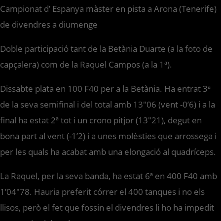
Campionat d’ Espanya màster en pista a Arona (Tenerife)
de divendres a diumenge
Doble participació tant de la Betània Duarte (a la foto de
capçalera) com de la Raquel Campos (a la 1ª).
Dissabte plata en 100 F40 per a la Betània. Ha entrat 3ª
de la seva semifinal i del total amb 13″06 (vent -0’6) i a la
final ha estat 2ª tot i un crono pitjor (13″21), degut en
bona part al vent (-1’2) i a unes molèsties que arrossega i
per les quals ha acabat amb una elongació al quadríceps.
La Raquel, per la seva banda, ha estat 6ª en 400 F40 amb
1’04″78. Hauria preferit córrer el 400 tanques i no els
llisos, però el fet que fossin el divendres li ho ha impedit