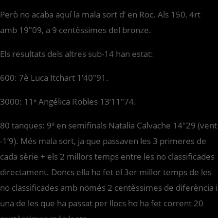
Però no acaba aquí la mala sort d’ en Roc. Als 150, 4rt
amb 19″09, a 9 centèssimes del bronze.
Els resultats dels altres sub-14 han estat:
600: 7è Luca Itchart 1’40″91.
3000: 11ª Angélica Robles 13’11″74.
80 tanques: 9ª en semifinals Natalia Calvache 14″29 (vent
-1’9). Més mala sort, ja que passaven les 3 primeres de
cada sèrie + els 2 millors temps entre les no classificades
directament. Doncs ella ha fet el 3er millor temps de les
no classificades amb només 2 centèssimes de diferència i
una de les que ha passat per llocs ho ha fet corrent 20