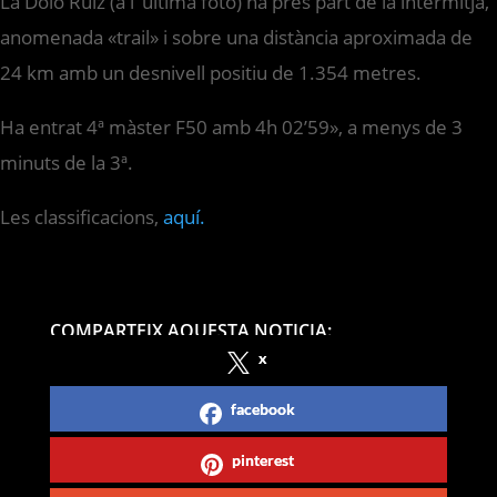
La Dolo Ruiz (a l’ última foto) ha pres part de la intermitja,
anomenada «trail» i sobre una distància aproximada de
24 km amb un desnivell positiu de 1.354 metres.
Ha entrat 4ª màster F50 amb 4h 02’59», a menys de 3
minuts de la 3ª.
Les classificacions,
aquí.
COMPARTEIX AQUESTA NOTICIA:
x
facebook
pinterest