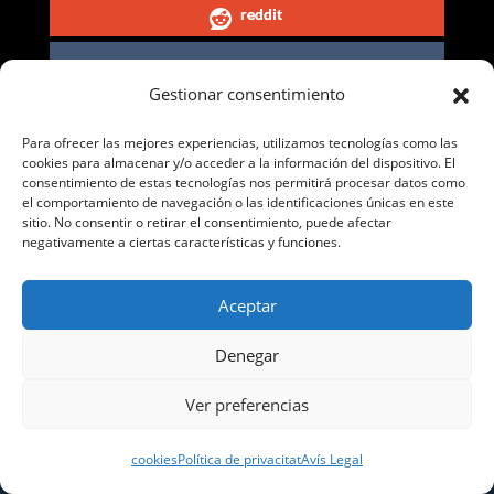
reddit
email
Gestionar consentimiento
whatsapp
Para ofrecer las mejores experiencias, utilizamos tecnologías como las
cookies para almacenar y/o acceder a la información del dispositivo. El
consentimiento de estas tecnologías nos permitirá procesar datos como
el comportamiento de navegación o las identificaciones únicas en este
sitio. No consentir o retirar el consentimiento, puede afectar
negativamente a ciertas características y funciones.
CONTACTE
Aceptar
Correu general del club (Rosa Gómez)
lluisosmataro@gmail.com
Denegar
Secretaria (Paco Martínez)
Ver preferencias
Tel. 611 758 808
galluisos.paco@gmail.com
cookies
Política de privacitat
Avís Legal
Inscripcions per a atletes dels Lluïsos a
competicions gestionades pel club