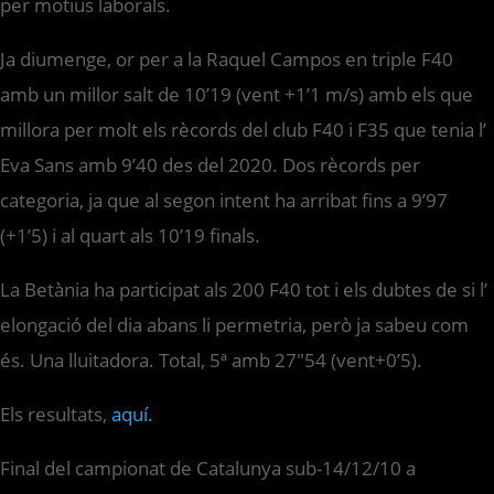
per motius laborals.
Ja diumenge, or per a la Raquel Campos en triple F40
amb un millor salt de 10’19 (vent +1’1 m/s) amb els que
millora per molt els rècords del club F40 i F35 que tenia l’
Eva Sans amb 9’40 des del 2020. Dos rècords per
categoria, ja que al segon intent ha arribat fins a 9’97
(+1’5) i al quart als 10’19 finals.
La Betània ha participat als 200 F40 tot i els dubtes de si l’
elongació del dia abans li permetria, però ja sabeu com
és. Una lluitadora. Total, 5ª amb 27″54 (vent+0’5).
Els resultats,
aquí.
Final del campionat de Catalunya sub-14/12/10 a