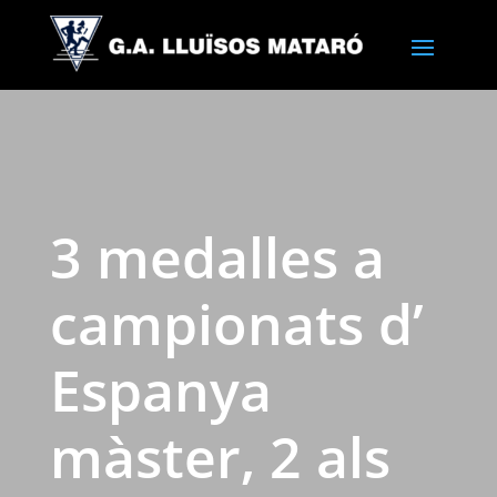
3 medalles a
campionats d’
Espanya
màster, 2 als