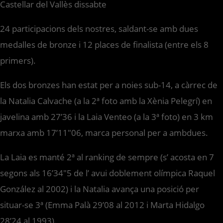
Castellar del Vallès dissabte
24 participacions dels nostres, saldant-se amb dues
medalles de bronze i 12 places de finalista (entre els 8
primers).
Els dos bronzes han estat per a noies sub-14, a càrrec de
la Natalia Calvache (a la 2ª foto amb la Xènia Pelegrí) en
javelina amb 27’36 i la Laia Venteo (a la 3ª foto) en 3 km
marxa amb 17’11″06, marca personal per a ambdues.
La Laia es manté 2ª al ranking de sempre (s’ acosta en 7
segons als 16’34″5 de l’ avui doblement olímpica Raquel
González al 2002) i la Natalia avança una posició per
situar-se 3ª (Emma Palà 29’08 al 2012 i Marta Hidalgo
28’24 al 1993).