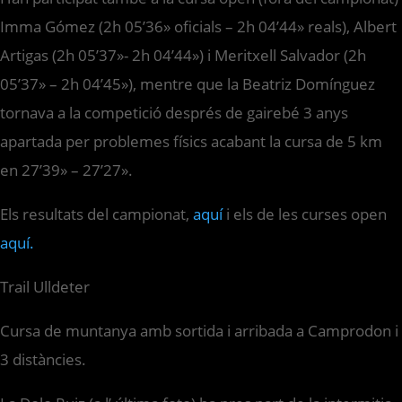
Imma Gómez (2h 05’36» oficials – 2h 04’44» reals), Albert
Artigas (2h 05’37»- 2h 04’44») i Meritxell Salvador (2h
05’37» – 2h 04’45»), mentre que la Beatriz Domínguez
tornava a la competició després de gairebé 3 anys
apartada per problemes físics acabant la cursa de 5 km
en 27’39» – 27’27».
Els resultats del campionat,
aquí
i els de les curses open
aquí.
Trail Ulldeter
Cursa de muntanya amb sortida i arribada a Camprodon i
3 distàncies.