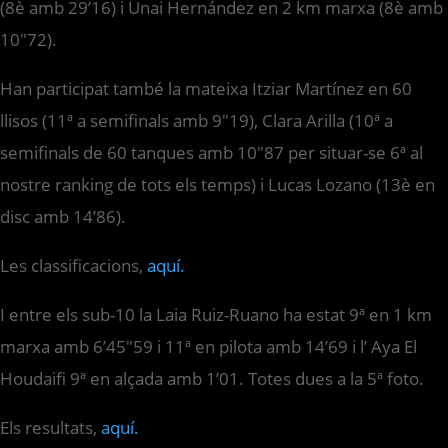
(8è amb 29’16) i Unai Hernández en 2 km marxa (8è amb
10″72).
Han participat també la mateixa Itziar Martínez en 60
llisos (11ª a semifinals amb 9″19), Clara Arilla (10ª a
semifinals de 60 tanques amb 10″87 per situar-se 6ª al
nostre ranking de tots els temps) i Lucas Lozano (13è en
disc amb 14’86).
Les classificacions,
aquí.
I entre els sub-10 la Laia Ruiz-Ruano ha estat 9ª en 1 km
marxa amb 6’45″59 i 11ª en pilota amb 14’69 i l’ Aya El
Houdaifi 9ª en alçada amb 1’01. Totes dues a la 5ª foto.
Els resultats,
aquí.