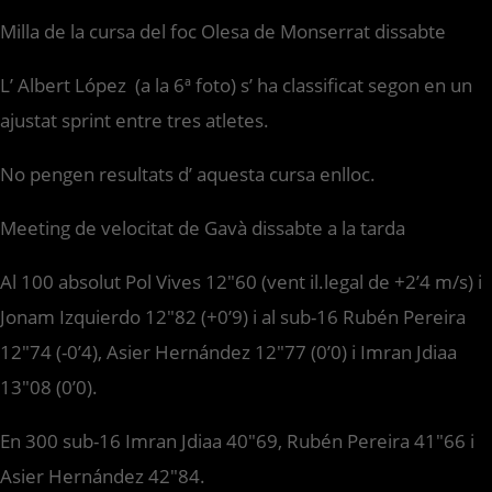
Milla de la cursa del foc Olesa de Monserrat dissabte
L’ Albert López (a la 6ª foto) s’ ha classificat segon en un
ajustat sprint entre tres atletes.
No pengen resultats d’ aquesta cursa enlloc.
Meeting de velocitat de Gavà dissabte a la tarda
Al 100 absolut Pol Vives 12″60 (vent il.legal de +2’4 m/s) i
Jonam Izquierdo 12″82 (+0’9) i al sub-16 Rubén Pereira
12″74 (-0’4), Asier Hernández 12″77 (0’0) i Imran Jdiaa
13″08 (0’0).
En 300 sub-16 Imran Jdiaa 40″69, Rubén Pereira 41″66 i
Asier Hernández 42″84.