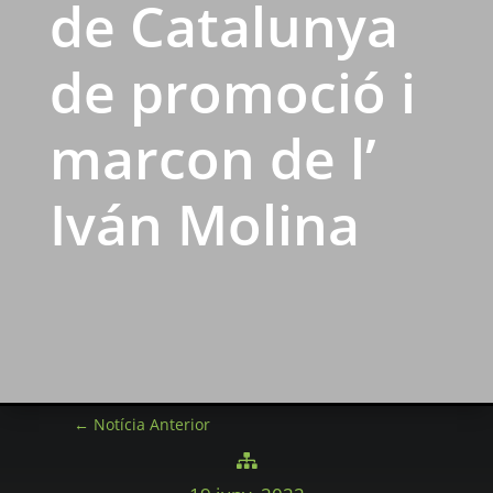
de Catalunya
de promoció i
marcon de l’
Iván Molina
←
Notícia Anterior
